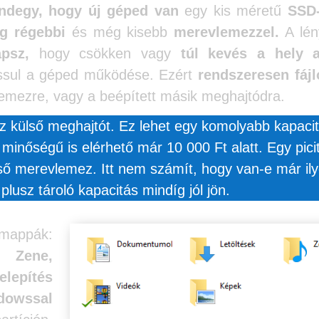
ndegy, hogy új géped van
egy kis méretű
SSD-
g régebbi
és még kisebb
merevlemezzel.
A lén
apsz,
hogy csökken vagy
túl kevés a hely 
assul a géped működése. Ezért
rendszeresen fájl
emezre, vagy a beépített másik meghajtódra.
 külső meghajtót. Ez lehet egy komolyabb kapaci
minőségű is elérhető már 10 000 Ft alatt. Egy pici
lső merevlemez. Itt nem számít, hogy van-e már il
plusz tároló kapacitás mindíg jól jön.
mappák:
, Zene,
telepítés
dowssal