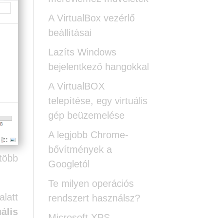
A VirtualBox vezérlő
beállításai
Lazíts Windows
bejelentkező hangokkal
A VirtualBOX
telepítése, egy virtuális
gép beüzemelése
A legjobb Chrome-
bővítmények a
több
Googletól
Te milyen operációs
alatt
rendszert használsz?
ális
Microsoft XPS