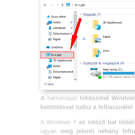
A
hamarosan
leköszönő Window
kattintással tudsz a felhasználó
A Windows 7
az intéző bal oldal
ugyan
meg jelenít néhány felh