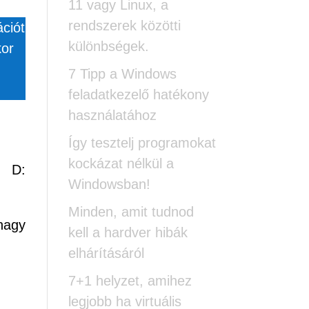
11 vagy Linux, a
rendszerek közötti
ciót
különbségek.
kor
7 Tipp a Windows
feladatkezelő hatékony
használatához
Így tesztelj programokat
kockázat nélkül a
 D:
Windowsban!
Minden, amit tudnod
nagy
kell a hardver hibák
elhárításáról
7+1 helyzet, amihez
legjobb ha virtuális