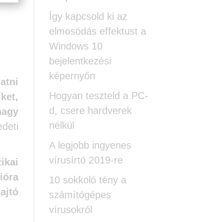
Így kapcsold ki az
elmosódás effektust a
Windows 10
bejelentkezési
képernyőn
atni
Hogyan teszteld a PC-
ket,
d, csere hardverek
nagy
nélkül
deti
A legjobb ingyenes
vírusírtó 2019-re
ikai
ióra
10 sokkoló tény a
ajtó
számítógépes
vírusokról