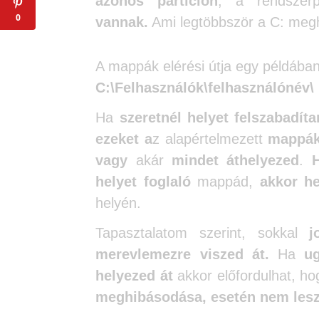
azonos partíción
, a rendszerpa
0
vannak.
Ami legtöbbször a C: megh
A mappák elérési útja egy példában
C:\Felhasználók\felhasználóné
Ha
szeretnél helyet felszabadíta
ezeket a
z alapértelmezett
mappák
vagy
akár
mindet áthelyezed
.
helyet foglaló
mappád,
akkor he
helyén.
Tapasztalatom szerint, sokkal
j
merevlemezre viszed át.
Ha
u
helyezed át
akkor előfordulhat, h
meghibásodása, esetén nem lesz