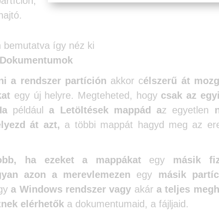
rtíción,
ajtó.
 bemutatva így néz ki
v\ Dokumentumok
ni a rendszer partíción
akkor c
élszerű át mozg
at
egy új helyre. Megteheted, hogy
csak az egyi
Ha
például
a Letöltések mappád a
z egyetlen
lyezd át azt,
a többi mappát hagyd meg az ere
obb, ha ezeket a mappákat
egy
másik fiz
gyan azon a merevlemezen
egy
másik partíc
ogy
a Windows rendszer vagy
akár
a teljes megh
nek elérhetők
a dokumentumaid, a fájljaid.