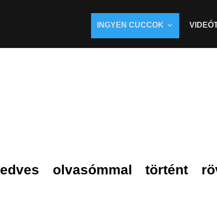
INGYEN CUCCOK
VIDEÓ
pák áthelyezése a
edves olvasómmal történt rö