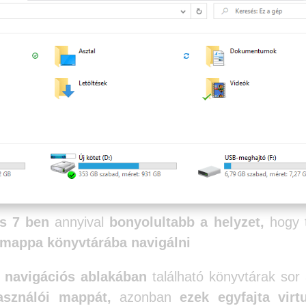
s 7 ben
annyival
bonyolultabb a helyzet,
hogy 
i mappa könyvtárába navigálni
i navigációs ablakában
található könyvtárak sor 
asználói mappát,
azonban
ezek egyfajta virtu