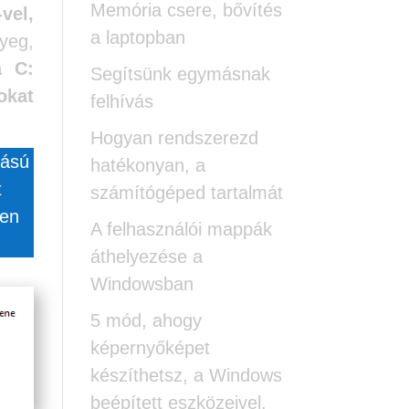
Memória csere, bővítés
vel,
a laptopban
yeg,
a C:
Segítsünk egymásnak
okat
felhívás
Hogyan rendszerezd
tású
hatékonyan, a
t
számítógéped tartalmát
yen
A felhasználói mappák
áthelyezése a
Windowsban
5 mód, ahogy
képernyőképet
készíthetsz, a Windows
beépített eszközeivel.