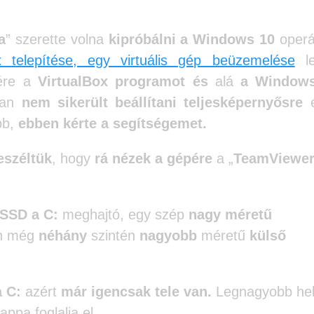
a
” szerette volna
kipróbálni a Windows 10
operá
x telepítése, egy virtuális gép beüzemelése
l
ére a
VirtualBox programot és
alá
a Window
nban
nem sikerült beállítani teljesképernyősre
é
bb,
ebben kérte a segítségemet.
eszéltük
, hogy
rá nézek a gépére
a „
TeamViewer
SSD a C:
meghajtó, egy szép
nagy méretű
an még
néhány
szintén
nagyobb
méretű
külső
a C:
azért
már igencsak tele
van.
Legnagyobb hel
ppa foglalja el.