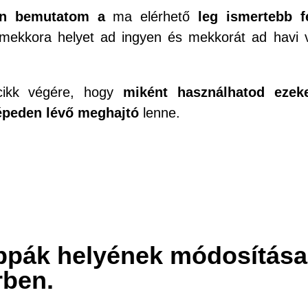
n
bemutatom a
ma elérhető
leg ismertebb f
mekkora helyet ad ingyen és mekkorát ad havi 
cikk végére, hogy
miként használhatod ezek
gépeden lévő meghajtó
lenne.
ppák helyének módosítása
rben.