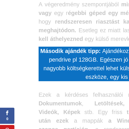
A végeredmény szempontjából
mi
vagy
egy r
égebbi géped egy mé
hogy
rendszeresen riasztást k
meghajtódon.
Esetleg ez miatt l
kell áthelyezned
egy külső merevl
Második ajándék tipp:
Ajándékozz
pendrive pl 128GB. Egészen jó 
nagyobb költségkerettel lehet kü
eszköze, egy kis 
Ezek a kérdéses felhasználói 
Dokumentumok
,
Letöltések
Videók, Képek
stb. Egy friss
0
után
ezek
a mappák
a Win