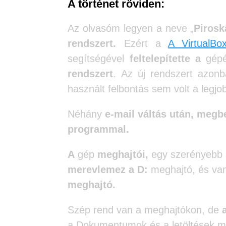
A történet röviden:
Az olvasóm legyen a neve „
Pirosk
rendszert.
Ezért a
A VirtualBo
segítségével
feltelepítette a
gép
rendszert
. Az új rendszert azo
használt felbontás sem volt a legjo
Néhány
e-mail váltás után, megb
programmal.
A
gép
meghajtói,
egy szerényebb
merevlemez a D:
meghajtó, és v
meghajtó.
Szép rend van a meghajtókon, de
a Dokumentumok és a letöltések ma