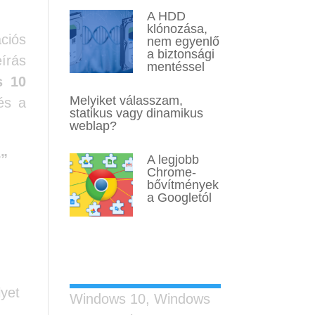
A HDD
klónozása,
ciós
nem egyenlő
a biztonsági
eírás
mentéssel
s 10
Melyiket válasszam,
s a
statikus vagy dinamikus
weblap?
”
A legjobb
Chrome-
bővítmények
a Googletól
Legutóbbi
bejegyzések
yet
Windows 10, Windows