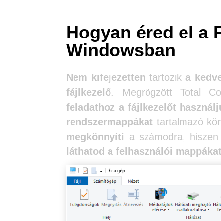
Hogyan éred el a 
Windowsban
Nem kifejezetten
tartozik
a kedv
fájlkezelő
. Megrögzött Total C
feladathoz a fájlkezelőt használj
rendszermappákat
tartalmazó kön
megkönnyíti
a számodra, hiszen 
láthatod a felhasználói mappáka