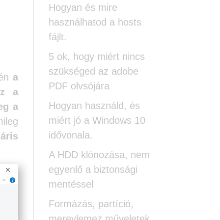
Hogyan és mire
használhatod a hosts
fájlt.
5 ok, hogy miért nincs
szükséged az adobe
vén
a
PDF olvsójára
ez a
Hogyan használd, és
eg a
miért jó a Windows 10
ileg
idővonala.
áris
A HDD klónozása, nem
egyenlő a biztonsági
mentéssel
Formázás, partíció,
merevlemez műveletek