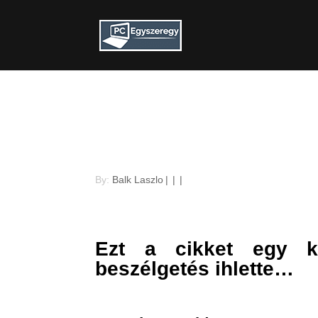
A felhasználói map
Windowsban
By:
Balk Laszlo
|
|
|
Ezt a cikket egy k
beszélgetés ihlette…