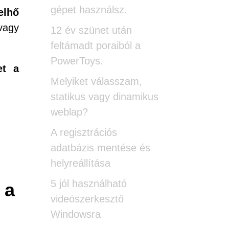
gépet használsz.
elhő
vagy
12 év szünet után
feltámadt poraiból a
PowerToys.
et a
Melyiket válasszam,
statikus vagy dinamikus
weblap?
A regisztrációs
adatbázis mentése és
helyreállítása
5 jól használható
 a
videószerkesztő
Windowsra