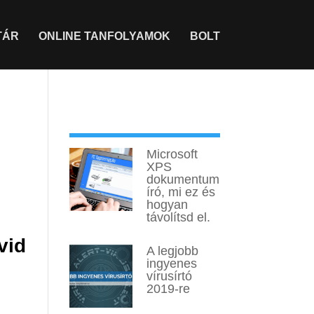
TÁR
ONLINE TANFOLYAMOK
BOLT
Legtöbbet olvasott
Microsoft
XPS
dokumentum
író, mi ez és
hogyan
távolítsd el.
vid
A legjobb
ingyenes
vírusírtó
2019-re