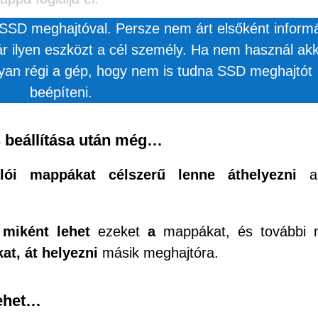
SD meghajtóval. Persze nem árt elsőként informá
r ilyen eszközt a cél személy. Ha nem használ ak
yan régi a gép, hogy nem is tudna SSD meghajtót
beépíteni.
s beállítása után még…
álói mappákat célszerű lenne áthelyezni
a
miként lehet
ezeket
a
mappákat, és további 
at, át helyezni
másik meghajtóra.
lehet…