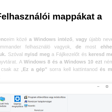
Felhasználói mappákat a
enc
eim közé
a Windows intéző
,
vagy
újabb ne
ommander felhasználó vagyok,
de
most
ehh
uk.
Szóval
nyisd meg
a Fájlkezelőt és
keresd m
yvtárat. A
Windows 8 és a Windows 10 ezt
ném
csak az „
Ez a gép”
sorra kell kattintanod
és m
t