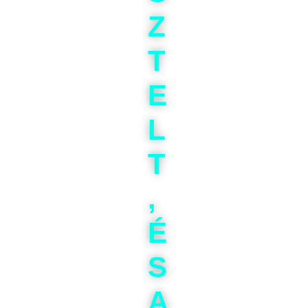
Z
T
E
L
T
,
É
S
A