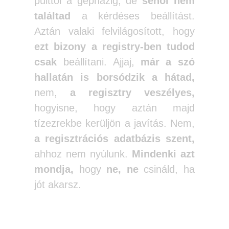
pulttól a gépházig, de
sehol nem
találtad
a kérdéses beállítást.
Aztán valaki felvilágosított, hogy
ezt bizony a registry-ben tudod
csak
beállítani.
Ajjaj,
már a szó
hallatán is borsódzik a hátad,
nem,
a regisztry veszélyes,
hogyisne, hogy aztán majd
tízezrekbe kerüljön a javítás. Nem,
a regisztrációs adatbázis szent,
ahhoz nem nyúlunk.
Mindenki azt
mondja,
hogy
ne, ne
csináld, ha
jót akarsz.
Ha hallgatsz rájuk