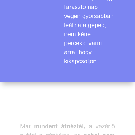
fárasztó nap
végén gyorsabban
leállna a géped,
nem kéne
percekig várni
arra, hogy
kikapcsoljon.
Csak a registryben
lehet beállítani…
Már
mindent átnéztél,
a vezérlő