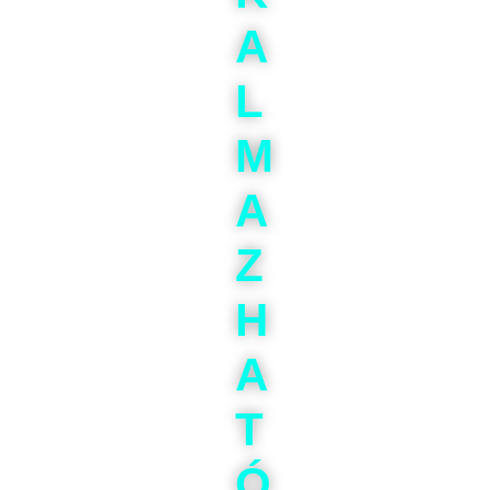
A
L
M
A
Z
H
A
T
Ó