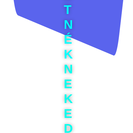
T
N
É
K
N
E
K
E
D