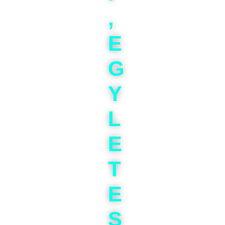
,
E
G
Y
L
E
T
E
S