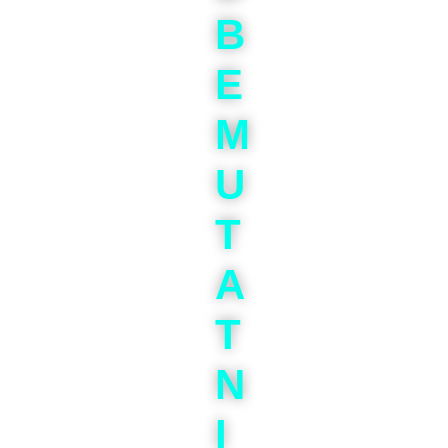
B
E
M
U
T
A
T
N
I