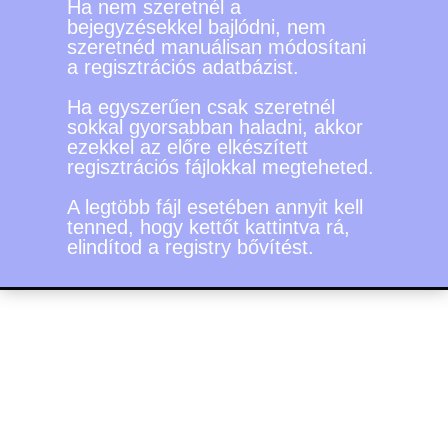
Ha nem szeretnél a
bejegyzésekkel bajlódni, nem
szeretnéd manuálisan módosítani
a regisztrációs adatbázist.
Ha egyszerűen csak szeretnél
sokkal gyorsabban haladni, akkor
ezekkel az előre elkészített
regisztrációs fájlokkal megteheted.
A legtöbb fájl esetében annyit kell
tenned, hogy kettőt kattintva rá,
elindítod a registry bővítést.
Mit mondanak azok akik
már olvasták a könyvet,
és használták a .reg fájl