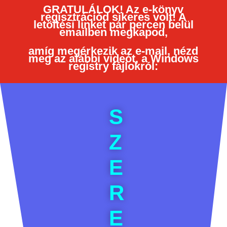
GRATULÁLOK! Az e-könyv
regisztrációd sikeres volt! A
letöltési linket pár percen belül
emailben megkapod,
amíg megérkezik az e-mail, nézd
meg az alábbi videót, a Windows
registry fájlokról:
S
Z
E
R
E