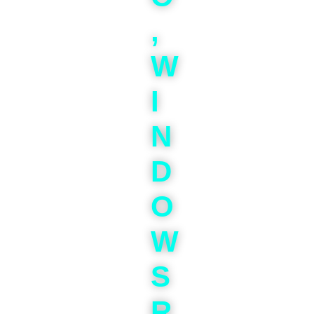
,
W
I
N
D
O
W
S
R