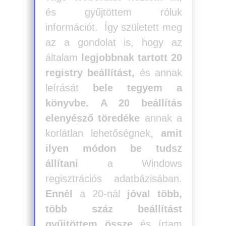
és gyűjtöttem róluk
információt. Így született meg
az a gondolat is, hogy az
általam
legjobbnak tartott 20
registry beállítást,
és annak
leírását
bele tegyem a
könyvbe.
A 20 beállítás
elenyésző töredéke
annak a
korlátlan lehetőségnek,
amit
ilyen módon be tudsz
állítani
a Windows
regisztrációs adatbázisában.
E
nnél
a 20-nál
jóval több,
több száz beállítást
gyűjtöttem
össze
és írtam