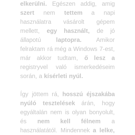
elkerülni.
Egészen addig, amig
szert
nem
tettem
a napi
használatra vásárolt gépem
mellett,
egy használt,
de jó
állapotú
laptopra.
Amikor
felraktam rá még a Windows 7-est,
már akkor tudtam,
ő lesz a
registryvel való ismerkedéseim
során, a
kísérleti nyúl.
Így jöttem rá,
hosszú éjszakába
nyúló tesztelések
árán, hogy
egyáltalán nem is olyan bonyolult,
és
nem kell félnem
a
használatától. Mindennek
a lelke,