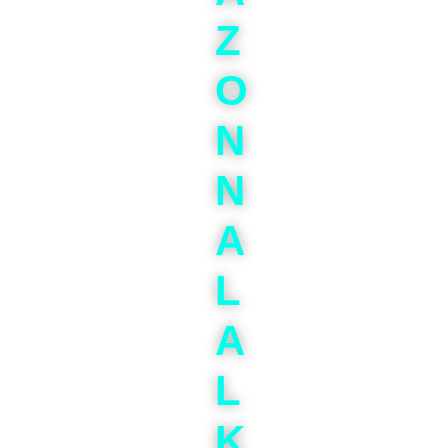
Z
O
N
N
A
L
A
L
K