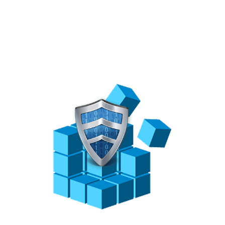
sosem lesz olyan a
Windowsod,
amilyennek te
szeretnéd.