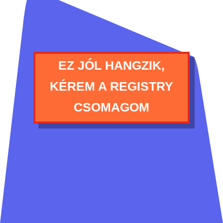
EZ JÓL HANGZIK,
KÉREM A REGISTRY
CSOMAGOM