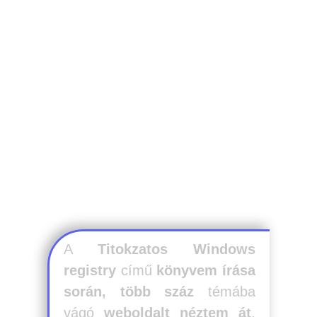
tesztelésen
mentek át, és
soha
egyetlen esetben
sem
okoztak hibát
a Windows
működésében.
Hogy miért is beszélek
neked erről?
A
Titokzatos Windows
registry
című
könyvem írása
során, több száz
témába
vágó
weboldalt néztem át
,