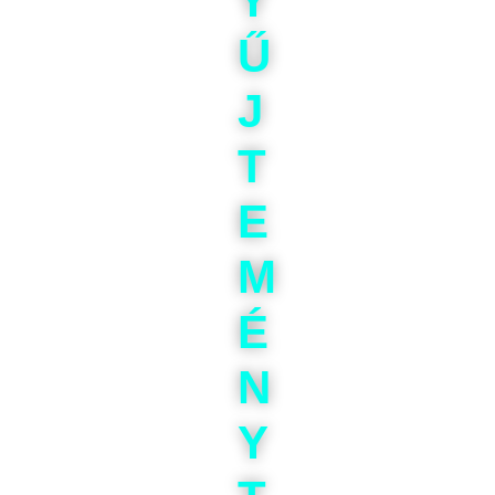
Y
Ű
J
T
E
M
É
N
Y