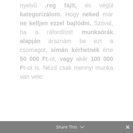
nyelvű
.reg fájlt,
és végül
kategorizálom.
Hogy
neked
már
ne kelljen ezzel bajlódni.
Szóval,
ha a ráfordított
munkaórák
alapján
áraznám be ezt a
csomagot,
simán kérhetnék
érte
50 000 Ft
-ot,
vagy
akár
100 000
F
t-ot is. Nézd csak mennyi munka
van vele:
Share This