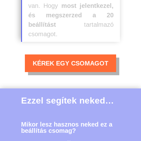
van. Hogy
most jelentkezel,
és megszerzed a 20
beállítást
tartalmazó
csomagot.
KÉREK EGY CSOMAGOT
Ezzel segítek neked…
Mikor lesz hasznos neked ez a
beállítás csomag?