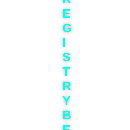
E
G
I
S
T
R
Y
B
E