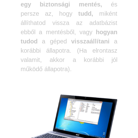
egy biztonsági mentés,
és
persze az, hogy
tudd,
miként
állíthatod vissza az adatbázist
ebből a mentésből, vagy
hogyan
tudod
a géped
visszaállítani
a
korábbi állapotra. (Ha elrontasz
valamit, akkor a korábbi jól
működő állapotra).