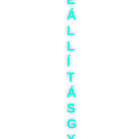
Á
L
L
Í
T
Á
S
G