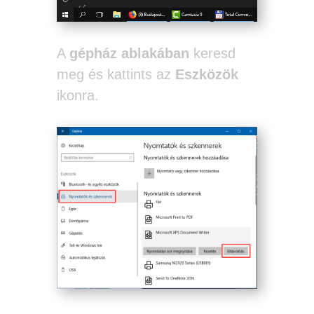
A
gépház ablakában
keresd
meg és kattints az
Eszközök
ikonra.