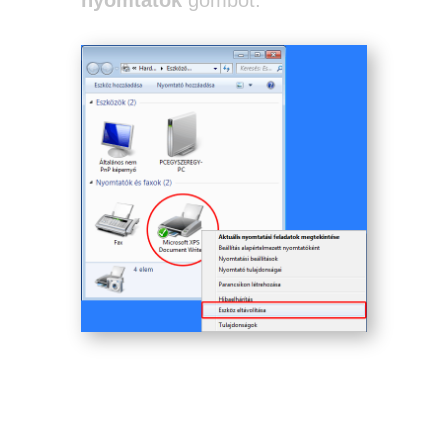
nyomtatók
gombot.
Az XPS dokumentum író végleges
eltávolítása.