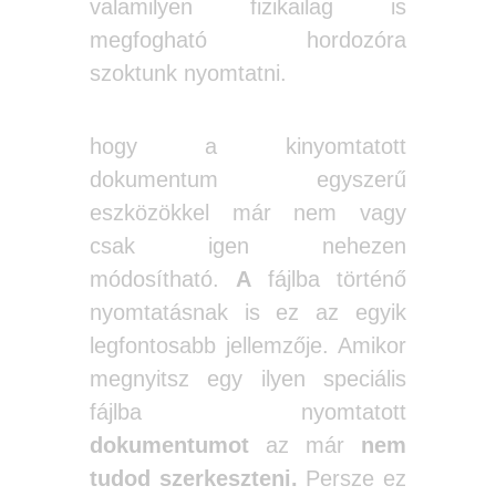
valamilyen fizikailag is
megfogható hordozóra
szoktunk nyomtatni.
A
legfontosabb jellemzője,
hogy a kinyomtatott
dokumentum egyszerű
eszközökkel már nem vagy
csak igen nehezen
módosítható.
A
fájlba történő
nyomtatásnak is ez az egyik
legfontosabb jellemzője. Amikor
megnyitsz egy ilyen speciális
fájlba nyomtatott
dokumentumot
az már
nem
tudod szerkeszteni.
Persze ez