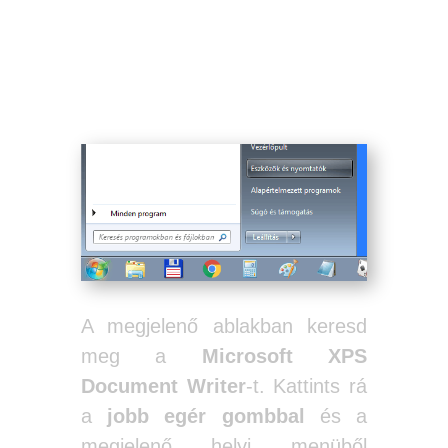
A Microsoft XPS dokumentum író
eltávolítása Windows 7 rendszerben.
A megjelenő ablakban keresd
meg a
Microsoft XPS
Document Writer
-t. Kattints rá
a
jobb egér gombbal
és a
megjelenő helyi menüből