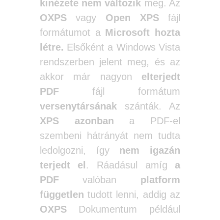
kinézete nem változik
meg. Az
OXPS
vagy
Open XPS
fájl
formátumot a
Microsoft hozta
létre.
Elsőként a Windows Vista
rendszerben jelent meg, és az
akkor már nagyon
elterjedt
PDF
fájl formátum
versenytársának
szánták. Az
XPS azonban
a PDF-el
szembeni hátrányát nem tudta
ledolgozni, így
nem igazán
terjedt el
. Ráadásul amíg
a
PDF
valóban
platform
független
tudott lenni, addig az
OXPS
Dokumentum például