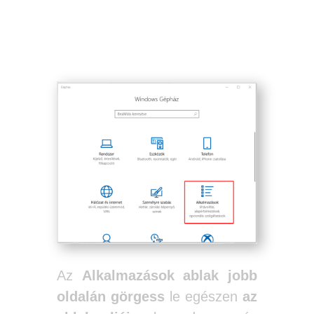
A Microsoft XPS dokumentum író
végleges eltávolítása Windows 10 alól.
Az
Alkalmazások
ablak jobb
oldalán
görgess
le egészen
az