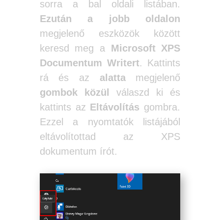
sorra a bal oldali listában.
Ezután a jobb oldalon
megjelenő eszközök között
keresd meg a
Microsoft XPS
Documentum Writert
. Kattints
rá és az
alatta
megjelenő
gombok közül
válaszd ki és
kattints az
Eltávolítás
gombra.
Ezzel a nyomtatók listájából
eltávolítottad az XPS
dokumentum írót.