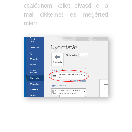
csalódnom kellet olvasd el a
mai cikkemet és megérted
miért.
Te találkoztál már valaha a
számítógépeden OXPS
dokumentummal?