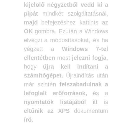
kijelölő négyzetből vedd ki a
pipát
mindkét szolgáltatásnál,
majd
befejezéshez kattints az
OK
gombra. Ezután a Windows
elvégzi a módosításokat, és ha
végzett a
Windows 7-tel
ellentétben
most
jelezni fogja
,
hogy
újra kell indítani a
számítógépet.
Újraindítás után
már szintén
felszabadulnak a
lefoglalt erőforrások,
és a
nyomtatók listájából
itt is
eltűnik
az XPS
dokumentum
író.