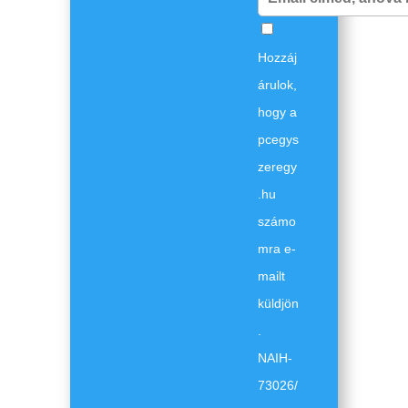
Hozzáj
árulok,
hogy a
pcegys
zeregy
.hu
számo
mra e-
mailt
küldjön
.
NAIH-
73026/