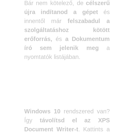
Bár nem kötelező, de
célszerű
újra indítanod a gépet
és
innentől már
felszabadul
a
szolgáltatáshoz kötött
erőforrás,
és
a Dokumentum
író sem jelenik meg
a
nyomtatók listájában.
A Microsoft XPS dokumentum író
eltávolítása Windows 10 rendszerben.
Windows 10
rendszered van?
Így
távolítsd el
az XPS
Document Writer-t
. Kattints a