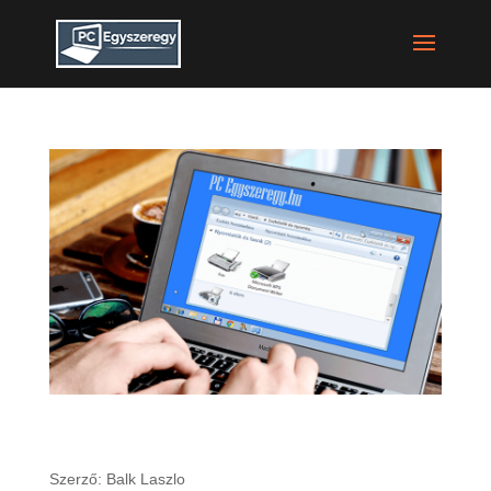
Microsoft XPS dokumentum író, mi ez és hogyan
távolítsd el.
Szerző:
Balk Laszlo