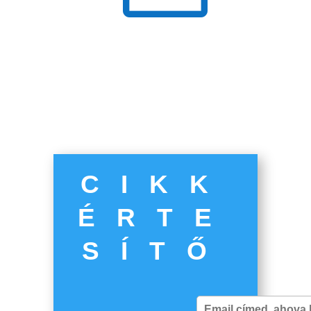
CIKK
ÉRTE
SÍTŐ