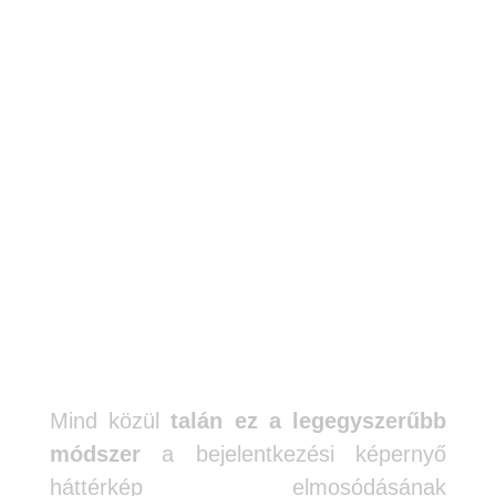
A Gépház-Személyre
szabás segítségével
tiltsd le a
bejelentkezési
képernyő
elmosódását
Mind közül
talán ez a legegyszerűbb
módszer
a bejelentkezési képernyő
háttérkép elmosódásának