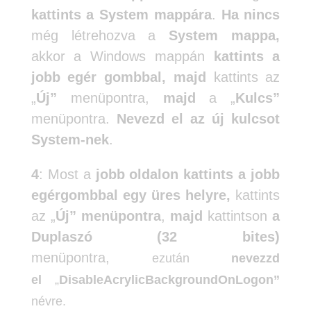
kattints a System mappára
.
Ha nincs
még létrehozva a
System mappa,
akkor a Windows mappán
kattints a
jobb egér gombbal,
majd
kattints az
„
Új”
menüpontra,
majd
a „
Kulcs”
menüpontra.
Nevezd el az új kulcsot
System-nek
.
4
: Most a
jobb oldalon kattints a jobb
egérgombbal egy üres helyre,
kattints
az „
Új” menüpontra
,
majd
kattintson
a
Duplaszó (32 bites)
menüpontra,
ezután
nevezzd
el
„
DisableAcrylicBackgroundOnLogon”
névre.