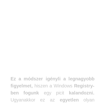
A harmadik módszer
Ez a módszer igényli a legnagyobb
figyelmet,
hiszen a Windows
Registry-
ben
fogunk
egy picit
kalandozni.
Ugyanakkor ez az
egyetlen
olyan