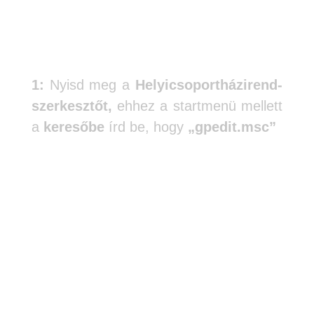
1:
Nyisd meg a
Helyicsoportházirend-
szerkesztőt,
ehhez a startmenü mellett
a
keresőbe
írd be, hogy
„gpedit.msc”