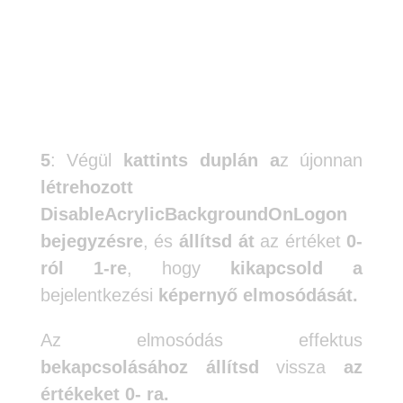
5
: Végül
kattints duplán a
z újonnan
létrehozott
DisableAcrylicBackgroundOnLogon
bejegyzésre
, és
állítsd át
az értéket
0-
ról 1-re
, hogy
kikapcsold
a
bejelentkezési
képernyő elmosódását.
Az elmosódás effektus
bekapcsolásához állítsd
vissza
az
értékeket 0- ra.