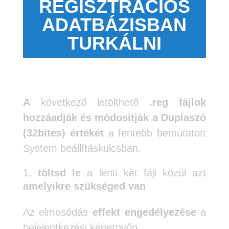
REGISZTRÁCIÓS
ADATBÁZISBAN
TURKÁLNI
A
következő letölthető
.reg fájlok
hozzáadják és módosítják a Duplaszó
(32bites) értékét
a fentebb bemutatott
System beállításkulcsban.
töltsd le
a lenti két fájl közül azt
amelyikre szükséged van
Az elmosódás
effekt engedélyezése
a
bejelentkezési képernyőn