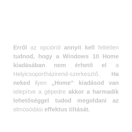
képernyő
elmosódását.
Erről
az opcióról
annyit kell
feltétlen
tudnod, hogy a Windows 10 Home
kiadásában nem érhető el
a
Helyicsoportházirend-szerkesztő.
Ha
neked
ilyen
„Home” kiadásod van
telepítve a gépedre
akkor a harmadik
lehetőséggel tudod megoldani az
elmosódási
effektus tiltását.