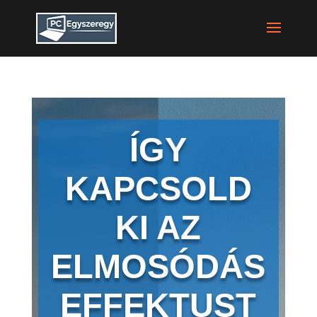
ÍGY
KAPCSOLD
KI AZ
ELMOSÓDÁS
EFFEKTUST