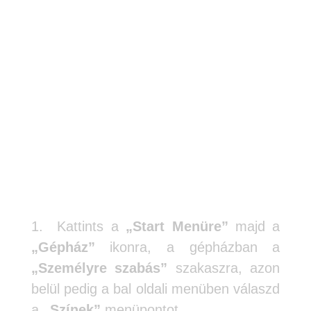
Rövid bevezető után
nézzük a konkrét
lépéseket
1. Kattints a
„Start Menüre”
majd a
„Gépház”
ikonra, a gépházban a
„Személyre szabás”
szakaszra, azon
belül pedig a bal oldali menüben válaszd
a
„Színek”
menüpontot