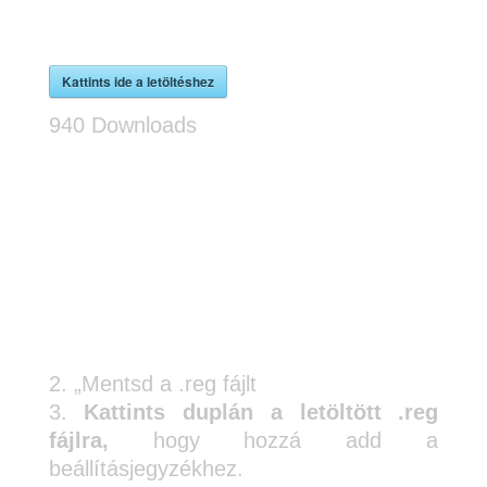
Kattints ide a letöltéshez
940
Downloads
„Mentsd a .reg fájlt
Kattints duplán a letöltött .reg
fájlra,
hogy hozzá add a
beállításjegyzékhez.