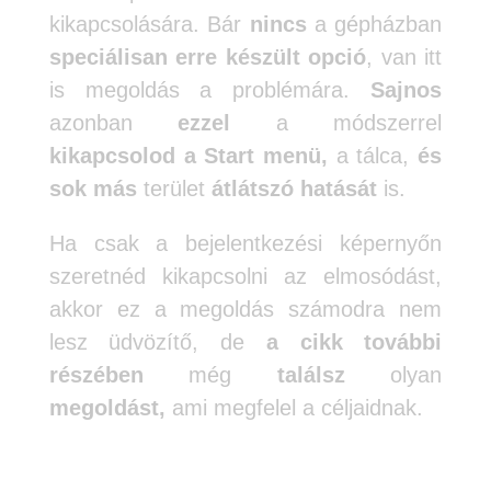
kikapcsolására. Bár
nincs
a gépházban
speciálisan erre készült opció
, van itt
is megoldás a problémára.
Sajnos
azonban
ezzel
a módszerrel
kikapcsolod
a Start menü,
a tálca,
és
sok más
terület
átlátszó hatását
is.
Ha csak a bejelentkezési képernyőn
szeretnéd kikapcsolni az elmosódást,
akkor ez a megoldás számodra nem
lesz üdvözítő, de
a cikk további
részében
még
találsz
olyan
megoldást,
ami megfelel a céljaidnak.