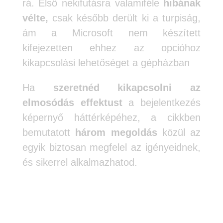
rá. Első nekifutásra valamiféle
hibának
vélte,
csak később derült ki a turpiság,
ám a Microsoft nem készített
kifejezetten ehhez az opcióhoz
kikapcsolási lehetőséget a gépházban
Ha
szeretnéd kikapcsolni az
elmosódás effektust
a bejelentkezés
képernyő háttérképéhez, a cikkben
bemutatott
három megoldás
közül az
egyik biztosan megfelel az igényeidnek,
és sikerrel alkalmazhatod.
Az első módszer