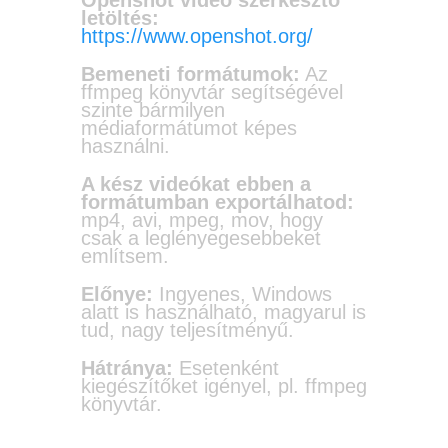
letöltés:
https://www.openshot.org/
Bemeneti formátumok:
Az
ffmpeg könyvtár segítségével
szinte bármilyen
médiaformátumot képes
használni.
A kész videókat ebben a
formátumban exportálhatod:
mp4, avi, mpeg, mov, hogy
csak a leglényegesebbeket
említsem.
Előnye:
Ingyenes, Windows
alatt is használható, magyarul is
tud, nagy teljesítményű.
Hátránya:
Esetenként
kiegészítőket igényel, pl. ffmpeg
könyvtár.