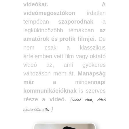
videókat.
A
videómegosztókon
irdatlan
tempóban
szaporodnak
a
legkülönbözőbb témákban
az
amatőrök és profik filmjei.
De
nem csak a klasszikus
értelemben vett film vagy oktató
videó az, ami gyökeres
változáson ment át.
Manapság
már
a
minden
napi
kommunikációknak
is szerves
része a videó.
(
videó chat, videó
.
)
telefonálás stb