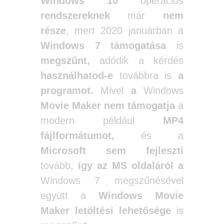
Windows
10
operációs
rendszereknek
már
nem
része
, mert 2020 januárban a
Windows 7 támogatása
is
megszűnt,
adódik a kérdés
használhatod-e
továbbra is
a
programot.
Mivel
a
Windows
Movie Maker nem támogatja
a
modern például
MP4
fájlformátumot,
és a
Microsoft sem fejleszti
tovább,
így az MS oldaláról a
Windows 7 megszűnésével
együtt a
Windows Movie
Maker letöltési lehetősége
is