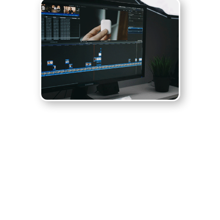
Mire elég, ha
ingyen van
…