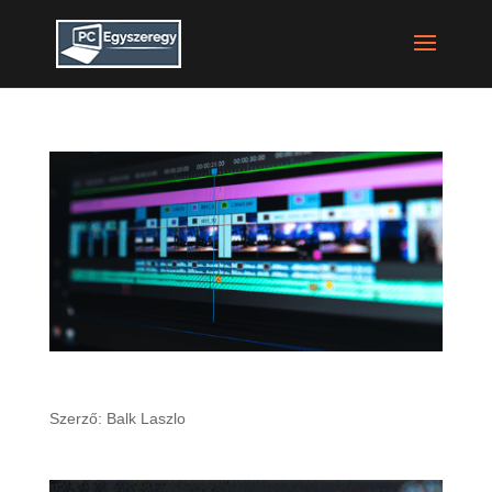
5 jól használható videószerkesztő Windowsra
Szerző:
Balk Laszlo