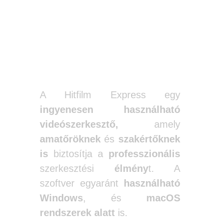
3. HitFilm Express
A Hitfilm Express egy
ingyenesen használható
videószerkesztő,
amely
amatőröknek
és
szakértőknek
is
biztosítja a
professzionális
szerkesztési
élmény
t. A
szoftver egyaránt
használható
Windows
, és
macOS
rendszerek alatt
is.