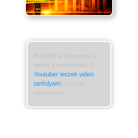
Érdekel a videózás, a
videó szerkesztés:
A
Youtuber leszek videó
tanfolyam
ot neked
készítettem.
Hogyan
válogattam…