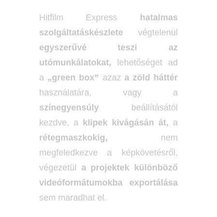
Hitfilm Express
hatalmas
szolgáltatáskészlete
végtelenül
egyszerűvé teszi
az
utómunkálatokat,
lehetőséget ad
a
„green box”
azaz
a zöld háttér
használatára, vagy a
színegyensúly
beállításától
kezdve, a
klipek kivágásán át,
a
rétegmaszkokig,
nem
megfeledkezve a képkövetésről,
végezetül
a projektek különböző
videóformátumokba exportálása
sem maradhat el.