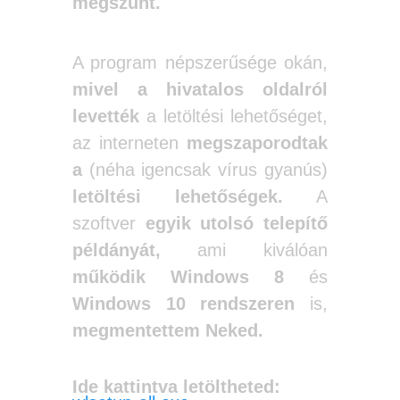
megszűnt.
A program népszerűsége okán,
mivel a hivatalos oldalról
levették
a letöltési lehetőséget,
az interneten
megszaporodtak
a
(néha igencsak vírus gyanús)
letöltési lehetőségek.
A
szoftver
egyik utolsó telepítő
példányát,
ami kiválóan
működik Windows 8
és
Windows 10 rendszeren
is,
megmentettem Neked.
Ide kattintva letöltheted: