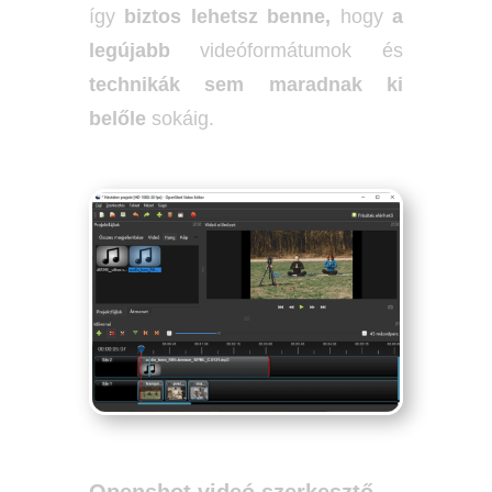
így
biztos lehetsz benne,
hogy
a
legújabb
videóformátumok és
technikák sem maradnak ki
belőle
sokáig.
Openshot videó szerkesztő