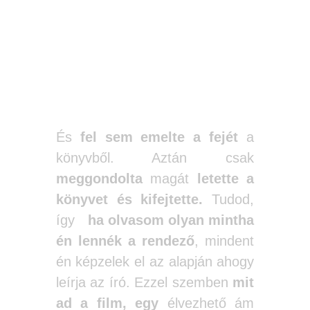
Nem, jött a tömör válasz…
És
fel sem emelte a fejét
a
könyvből. Aztán csak
meggondolta
magát
letette a
könyvet és kifejtette.
Tudod,
így
ha olvasom
olyan mintha
én lennék a rendező
, mindent
én képzelek el az alapján ahogy
leírja az író. Ezzel szemben
mit
ad a film,
egy
élvezhető ám