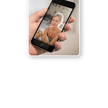
A klasszikus
videóról van is
egy rövid