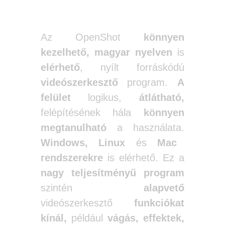
2. OpenShot
Az OpenShot
könnyen
kezelhető,
magyar nyelven
is
elérhető
, nyílt forráskódú
videószerkesztő
program.
A
felület
logikus,
átlátható,
felépítésének hála
könnyen
megtanulható
a használata.
Windows, Linux
és
Mac
rendszerekre
is elérhető. Ez a
nagy teljesítményű program
szintén
alapvető
videószerkesztő
funkciókat
kínál,
például
vágás, effektek,