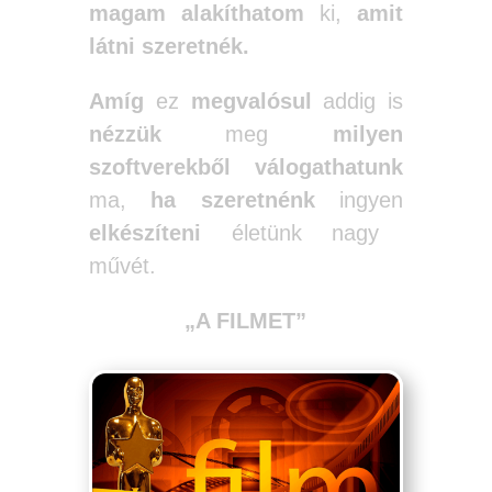
magam alakíthatom
ki,
amit
látni szeretnék.
Amíg
ez
megvalósul
addig is
nézzük
meg
milyen
szoftverekből válogathatunk
ma,
ha szeretnénk
ingyen
elkészíteni
életünk nagy
művét.
„A FILMET”