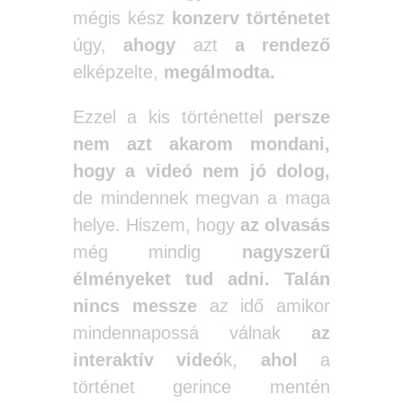
mégis kész
konzerv történetet
úgy,
ahogy
azt
a rendező
elképzelte,
megálmodta.
Ezzel a kis történettel
persze
nem azt akarom mondani,
hogy a videó nem jó
dolog,
de mindennek megvan a maga
helye. Hiszem, hogy
az olvasás
még mindig
nagyszerű
élményeket tud adni.
Talán
nincs messze
az idő amikor
mindennapossá válnak
az
interaktív videó
k,
ahol
a
történet gerince mentén