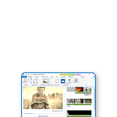
Lássuk a
programokat
…
1. Windows Movie Maker