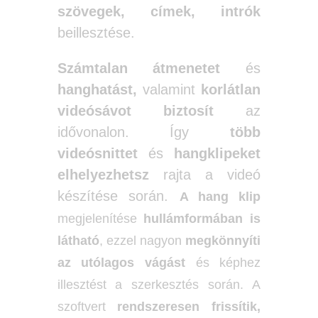
szövegek, címek, intrók
beillesztése.
Számtalan átmenetet
és
hanghatást,
valamint
korlátlan
videósávot biztosít
az
idővonalon. Így
több
videósnittet
és
hangklipeket
elhelyezhetsz
rajta a videó
készítése során.
A hang klip
megjelenítése
hullámformában
is
látható
, ezzel nagyon
megkönnyíti
az utólagos vágást
és képhez
illesztést a szerkesztés során.
A
szoftvert
rendszeresen frissítik,