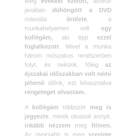
Még
évekkel ezelőtt,
amikor
javában
dühöngött a DVD
másolás
őrülete
, a
munkahelyemen volt
egy
kollégám,
aki épp
ezzel
foglalkozott
. Mivel a munka
három műszakos rendszerben
folyt, és nekünk, főleg
az
éjszakai időszakban
volt némi
pihenő
időnk, ezt kihasználva
rengeteget olvastam.
A
kollégám
többször
meg is
jegyezte
, minek olvasok annyit,
inkább nézzem
meg
filmen.
Az gyorsabb is meg
szerinte