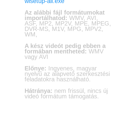
wlsetup-all.exe
Az alábbi fájl formátumokat
importálhatod:
WMV, AVI,
ASF, MP2, MP2V, MPE, MPEG,
DVR-MS, M1V, MPG, MPV2,
WM,
A kész videót pedig ebben a
formában mentheted:
WMV
vagy AVI
Előnye:
Ingyenes, magyar
nyelvű az alapvető szerkesztési
feladatokra használható.
Hátránya:
nem frissül, nincs új
videó formátum támogatás.