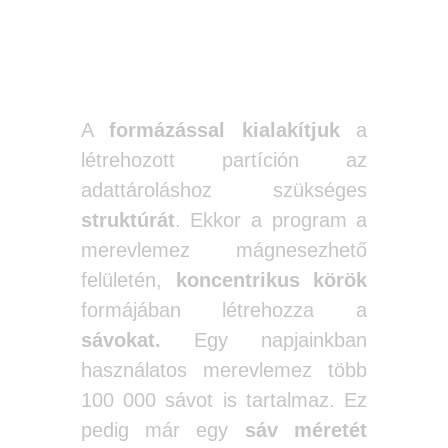
A formázás.
A
formázással kialakítjuk
a
létrehozott partíción az
adattároláshoz szükséges
struktúrát
. Ekkor a program a
merevlemez mágnesezhető
felületén,
koncentrikus körök
formájában létrehozza a
sávokat.
Egy napjainkban
használatos merevlemez több
100 000 sávot is tartalmaz. Ez
pedig már egy
sáv méretét