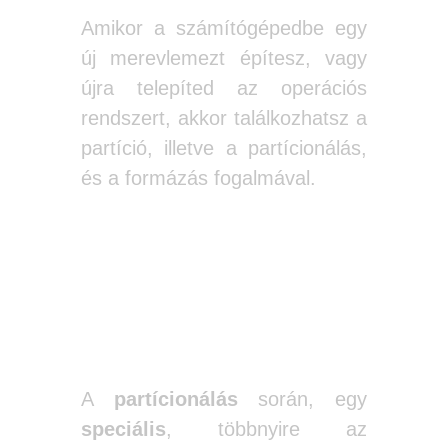
Amikor a számítógépedbe egy
új merevlemezt építesz, vagy
újra telepíted az operációs
rendszert, akkor találkozhatsz a
partíció, illetve a partícionálás,
és a formázás fogalmával.
Mit jelent a
partícionálás?
A
partícionálás
során, egy
speciális
, többnyire az