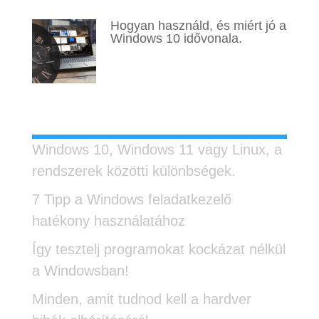
Hogyan használd, és miért jó a
Windows 10 idővonala.
Legutóbbi bejegyzések
Windows 10, Windows 11 vagy Linux, a
rendszerek közötti különbségek.
7 Tipp a Windows feladatkezelő
hatékony használatához
Így tesztelj programokat kockázat nélkül
a Windowsban!
Minden, amit tudnod kell a hardver