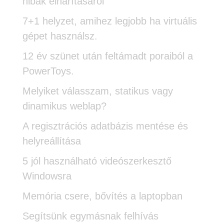
hibák elhárításáról
7+1 helyzet, amihez legjobb ha virtuális
gépet használsz.
12 év szünet után feltámadt poraiból a
PowerToys.
Melyiket válasszam, statikus vagy
dinamikus weblap?
A regisztrációs adatbázis mentése és
helyreállítása
5 jól használható videószerkesztő
Windowsra
Memória csere, bővítés a laptopban
Segítsünk egymásnak felhívás