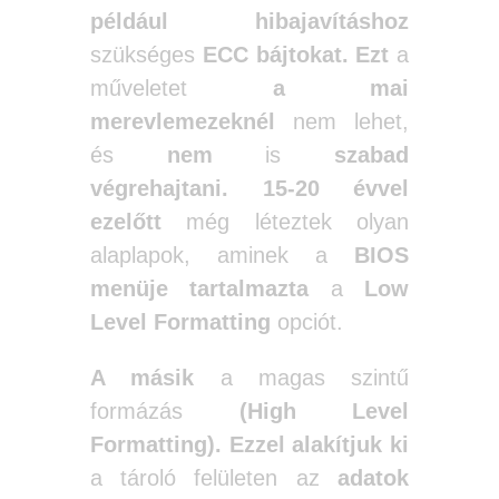
például hibajavításhoz
szükséges
ECC bájtokat.
Ezt
a
műveletet
a mai
merevlemezeknél
nem lehet,
és
nem
is
szabad
végrehajtani.
15-20 évvel
ezelőtt
még léteztek olyan
alaplapok, aminek a
BIOS
menüje
tartalmazta
a
Low
Level Formatting
opciót.
A másik
a magas szintű
formázás
(High Level
Formatting).
Ezzel alakítjuk ki
a tároló felületen az
adatok