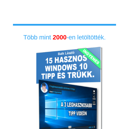
INGYENES VIDEÓK ÉS E-
KÖNYV
Több mint
2000
-en letöltötték.