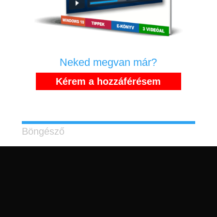
Neked megvan már?
Kérem a hozzáférésem
Kategóriák
Böngésző
Fájkezelés
Videószerkesztés
Vírus védelem
Windows 10