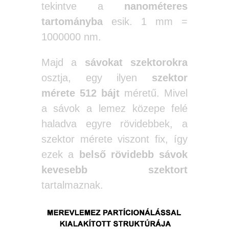
tekintve a
nanométeres
tartományba
esik. 1 mm =
1000000 nm.
Majd a
sávokat szektorokra
osztja, egy ilyen
szektor
mérete 512 bájt
méretű. Mivel
a sávok a lemez közepe felé
haladva egyre rövidebbek, a
szektor mérete viszont fix, így
ezek a
belső rövidebb sávok
kevesebb szektort
tartalmaznak.