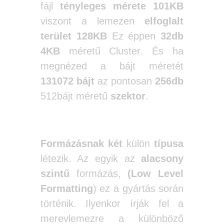
fájl
tényleges mérete 101KB
viszont a lemezen
elfoglalt
terület 128KB
Ez éppen
32db
4KB
méretű Cluster. És ha
megnézed a bájt méretét
131072 bájt
az pontosan
256db
512bájt méretű
szektor
.
Formázásnak két
külön
típusa
létezik. Az egyik az
alacsony
szintű
formázás,
(Low Level
Formatting
) ez a gyártás során
történik. Ilyenkor írják fel a
merevlemezre a különböző