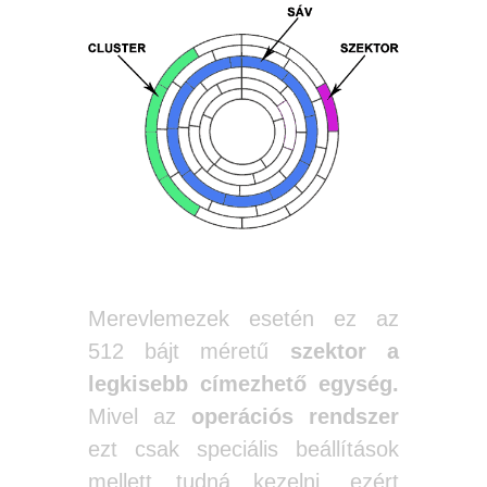
Merevlemezek esetén ez az
512 bájt méretű
szektor a
legkisebb címezhető egység.
Mivel az
operációs rendszer
ezt csak speciális beállítások
mellett tudná kezelni, ezért