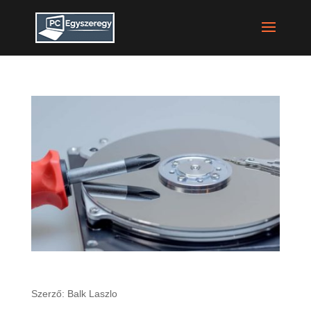
Formázás, partíció, merevlemez műveletek
Szerző:
Balk Laszlo