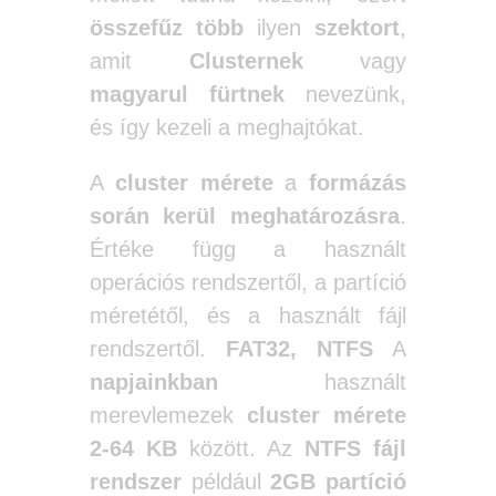
összefűz
több
ilyen
szektort
,
amit
Clusternek
vagy
magyarul fürtnek
nevezünk,
és így kezeli a meghajtókat.
A
cluster mérete
a
formázás
során kerül meghatározásra
.
Értéke függ a használt
operációs rendszertől, a partíció
méretétől, és a használt fájl
rendszertől.
FAT32, NTFS
A
napjainkban
használt
merevlemezek
cluster mérete
2-64 KB
között. Az
NTFS fájl
rendszer
például
2GB partíció