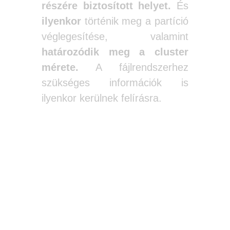
részére
biztosított helyet.
És
ilyenkor
történik meg a partíció
véglegesítése, valamint
határozódik meg a cluster
mérete.
A fájlrendszerhez
szükséges információk is
ilyenkor kerülnek felírásra.
A
következő
cikkben a
merevlemez klónozása
és a
biztonsági mentés
lesz
a
téma
, ha nem szeretnél
lemaradni róla
iratkozz fel
itt
alul a cikk értesítőre.