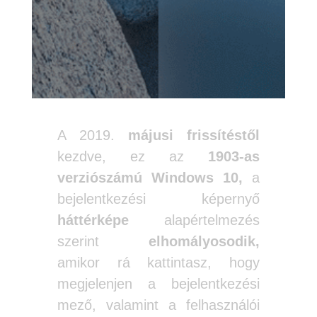
A 2019.
májusi frissítéstől
kezdve, ez az
1903-as
verziószámú Windows 10,
a
bejelentkezési képernyő
háttérképe
alapértelmezés
szerint
elhomályosodik,
amikor rá kattintasz, hogy
megjelenjen a bejelentkezési
mező, valamint a felhasználói