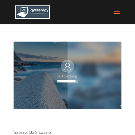
Így kapcsold ki az elmosódás effektust a Windows
10 bejelentkezési képernyőn
Szerző:
Balk Laszlo