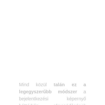
A Gépház-
Személyre
szabás
segítségével
tiltsd le a
bejelentkezési
képernyő
elmosódását
Mind közül
talán ez a
legegyszerűbb módszer
a
bejelentkezési képernyő