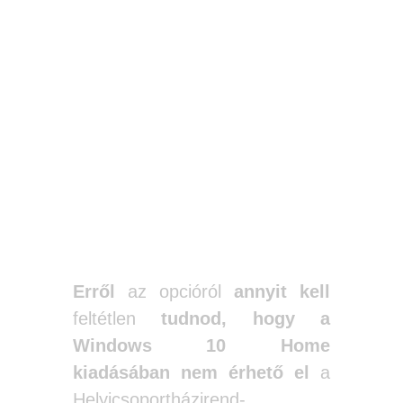
Helyicsoportház
irend-szerkesztő
segítségével is
letilthatod a
bejelentkezési
képernyő
elmosódását.
Erről
az opcióról
annyit kell
feltétlen
tudnod, hogy a
Windows 10 Home
kiadásában nem érhető el
a
Helyicsoportházirend-