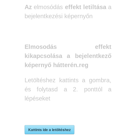
Az
elmosódás
effekt letiltása
a
bejelentkezési képernyőn
Elmosodás effekt
kikapcsolása a bejelentkező
képernyő hátterén.reg
Letöltéshez kattints a gombra,
és folytasd a 2. ponttól a
lépéseket
Kattints ide a letöltéshez