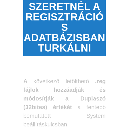
SZERETNÉL A
REGISZTRÁCIÓ
S
ADATBÁZISBAN
TURKÁLNI
A
következő letölthető
.reg
fájlok hozzáadják és
módosítják a Duplaszó
(32bites) értékét
a fentebb
bemutatott System
beállításkulcsban.