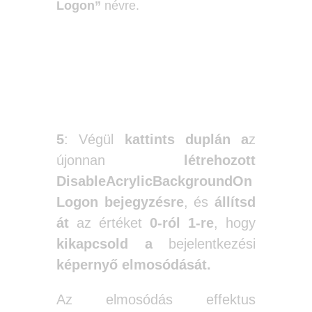
Logon”
névre.
5
: Végül
kattints duplán a
z
újonnan
létrehozott
DisableAcrylicBackgroundOn
Logon
bejegyzésre
, és
állítsd
át
az értéket
0-ról 1-re
, hogy
kikapcsold
a
bejelentkezési
képernyő elmosódását.
Az elmosódás effektus