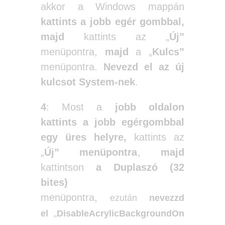
akkor a Windows mappán
kattints a jobb egér gombbal,
majd
kattints az „
Új”
menüpontra,
majd
a „
Kulcs”
menüpontra.
Nevezd el az új
kulcsot System-nek
.
4
: Most a
jobb oldalon
kattints a jobb egérgombbal
egy üres helyre,
kattints az
„
Új” menüpontra
,
majd
kattintson
a Duplaszó (32
bites)
menüpontra,
ezután
nevezzd
el
„
DisableAcrylicBackgroundOn