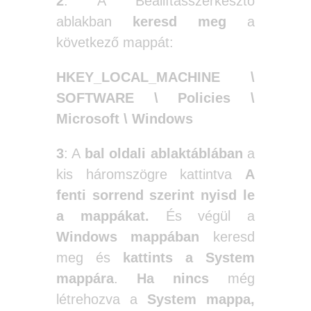
2
: A Beállításszerkesztő
ablakban
keresd meg
a
következő mappát:
HKEY_LOCAL_MACHINE \
SOFTWARE \ Policies \
Microsoft \ Windows
3
: A
bal oldali ablaktáblában
a
kis háromszögre kattintva
A
fenti sorrend szerint nyisd le
a mappákat.
És végül a
Windows mappában
keresd
meg és
kattints a System
mappára
.
Ha nincs
még
létrehozva a
System mappa,