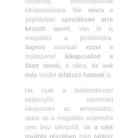
háttérkép elmosódásának
kikapcsolására. Bár
nincs
a
gépházban
speciálisan erre
készült opció
, van itt is
megoldás a problémára.
Sajnos
azonban
ezzel
a
módszerrel
kikapcsolod
a
Start menü,
a tálca,
és sok
más
terület
átlátszó hatását
is.
Ha csak a bejelentkezési
képernyőn szeretnéd
kikapcsolni az elmosódást,
akkor ez a megoldás számodra
nem lesz üdvözítő, de
a cikk
további részében
még
találsz