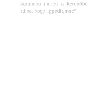
startmenü mellett a
keresőbe
írd be, hogy
„gpedit.msc”