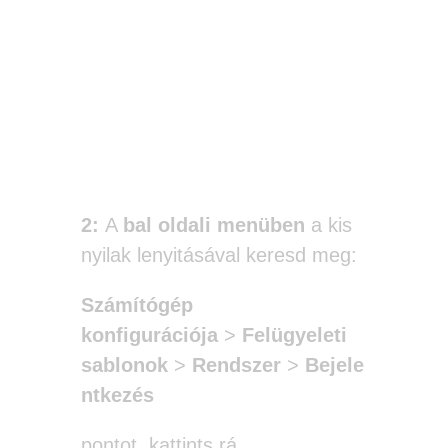
2:
A
bal oldali menüben
a kis
nyilak lenyitásával keresd meg:
Számítógép
konfigurációja
>
Felügyeleti
sablonok
>
Rendszer
>
Bejele
ntkezés
pontot, kattints rá