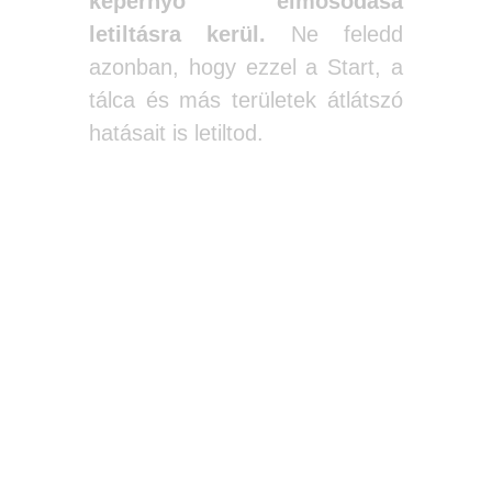
képernyő elmosódása
letiltásra kerül.
Ne feledd
azonban, hogy ezzel a Start, a
tálca és más területek átlátszó
hatásait is letiltod.
A második
módszer
A