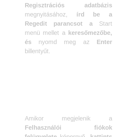
Regisztrációs adatbázis
megnyitásához,
írd be a
Regedit parancsot a
Start
menü mellet a
keresőmezőbe,
és
nyomd meg az
Enter
billentyűt.
Amikor megjelenik a
Felhasználói fiókok
felügyelete
képernyő,
kattints