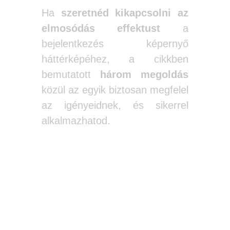
Ha
szeretnéd kikapcsolni az
elmosódás effektust
a
bejelentkezés képernyő
háttérképéhez, a cikkben
bemutatott
három megoldás
közül az egyik biztosan megfelel
az igényeidnek, és sikerrel
alkalmazhatod.
Az első módszer