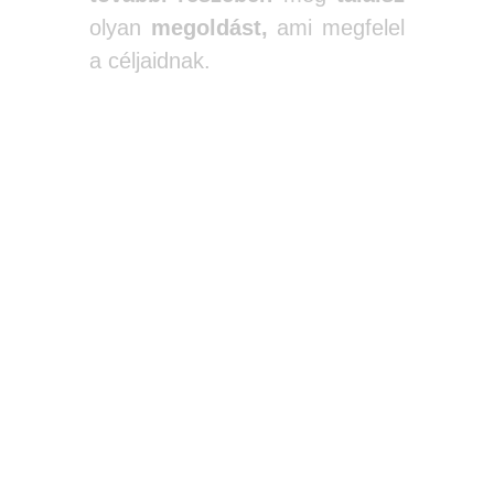
olyan
megoldást,
ami megfelel
a céljaidnak.
Rövid bevezető
után nézzük a
konkrét
lépéseket