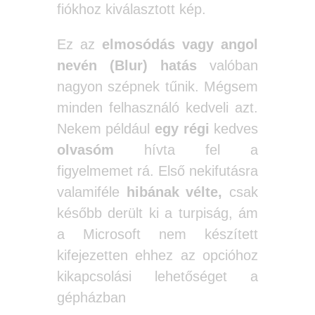
fiókhoz kiválasztott kép.
Ez az
elmosódás vagy angol
nevén (Blur) hatás
valóban
nagyon szépnek tűnik. Mégsem
minden felhasználó kedveli azt.
Nekem például
egy régi
kedves
olvasóm
hívta fel a
figyelmemet rá. Első nekifutásra
valamiféle
hibának vélte,
csak
később derült ki a turpiság, ám
a Microsoft nem készített
kifejezetten ehhez az opcióhoz
kikapcsolási lehetőséget a
gépházban