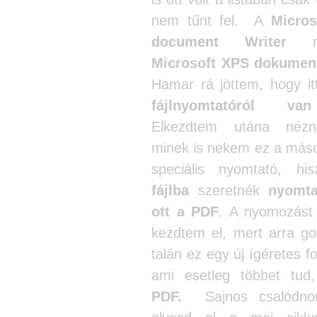
nem tűnt fel. A
Micros
document Writer
ma
Microsoft XPS dokumen
Hamar rá jöttem, hogy it
fájlnyomtatóról va
Elkezdtem utána nézn
minek is nekem ez a máso
speciális nyomtató, hi
fájlba
szeretnék
nyomta
ott a PDF
. A nyomozást 
kezdtem el, mert arra go
talán ez egy új ígéretes 
ami esetleg többet tud
PDF.
Sajnos csalódnom