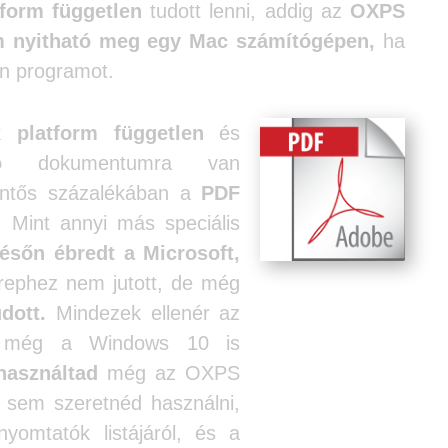
tform független
tudott lenni, addig az
OXPS
 nyitható meg egy Mac számítógépen,
ha
ön programot.
ek
platform független
és
ó
dokumentumra van
entős százalékában a
PDF
 Mint annyi más speciális
ésőn ébredt a Microsoft,
rephez nem jutott, de még
dott.
Mindezek ellenér az
 még a Windows 10 is
használtad
még az OXPS
 sem szeretnéd használni,
omtatók listájáról, és a