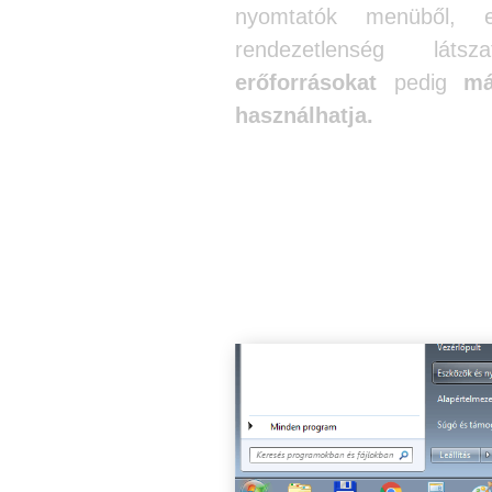
nyomtatók menüből, 
rendezetlenség láts
erőforrásokat
pedig
má
használhatja.
A Microsoft XPS d
Windows 7 rendsz