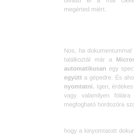
olvasd el a mai cikk
megérted miért.
Te találkoztál má
OXPS dokumentu
Nos, ha dokumentummal n
találkoztál már a
Micro
automatikusan
egy speci
együtt
a gépedre. És aho
nyomtatni.
Igen, érdekes
vagy valamilyen fóliára
megfogható hordozóra szo
A
legfontosabb je
hogy a kinyomtatott dok