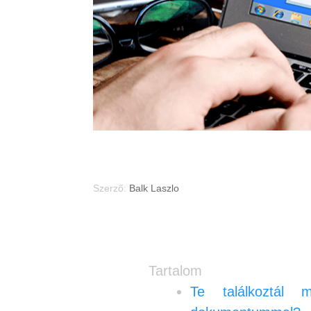
Microsoft XPS dokumentum
Szerző:
Balk Laszlo
Tartalom
Te találkoztál