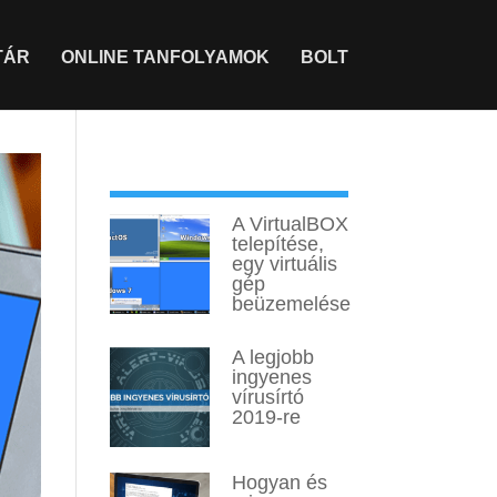
TÁR
ONLINE TANFOLYAMOK
BOLT
Legtöbbet olvasott
A VirtualBOX
telepítése,
egy virtuális
gép
beüzemelése
A legjobb
ingyenes
vírusírtó
2019-re
Hogyan és