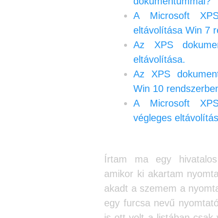
dokumentummal?
A Microsoft XP
eltávolítása Win 7 
Az XPS dokumen
eltávolítása.
Az XPS dokumentu
Win 10 rendszerbe
A Microsoft XP
végleges eltávolítá
Írtam ma egy hivatalos 
amikor ki akartam nyomta
akadt a szemem a nyomta
egy furcsa nevű nyomtató
is ott volt a listában csak