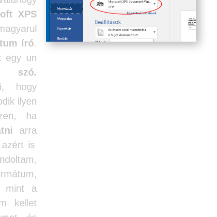
oft XPS
gyarul
tum író
.
t egy un
n szó.
i, hogy
dik ilyen
szen, ha
tni
arra
azért is
ndoltam,
formátum,
, mint a
 kellet