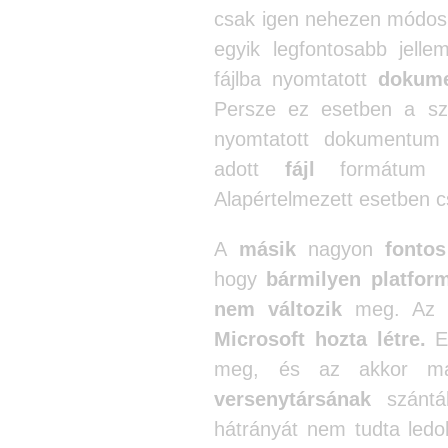
csak igen nehezen módos
egyik legfontosabb jelle
fájlba nyomtatott
dokum
Persze ez esetben a sze
nyomtatott dokumentum
adott
fájl
formátu
Alapértelmezett esetben 
A
másik
nagyon
fontos
hogy
bármilyen platfor
nem változik
meg. A
Microsoft hozta létre.
El
meg, és az akkor 
versenytársának
szánt
hátrányát nem tudta ledo