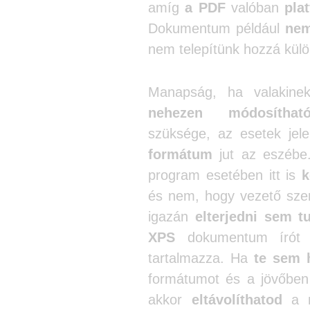
amíg
a PDF
valóban
pla
Dokumentum például
nem
nem telepítünk hozzá kül
Manapság, ha valakin
nehezen módosíthat
szüksége, az esetek jel
formátum
jut az eszébe.
program esetében itt is
k
és nem, hogy vezető sze
igazán
elterjedni sem tu
XPS
dokumentum írót
tartalmazza. Ha
te sem 
formátumot és a jövőben
akkor
eltávolíthatod
a ny