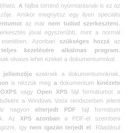
ítható.
A
fájlba történő nyomtatásnak is ez az
mzője. Amikor megnyitsz egy ilyen speciális
entumot
az már
nem tudod szerkeszteni.
rkesztés jóval egyszerűbb, mint a normál
 esetében. Azonban
szükséges hozzá
az
m
teljes kezelésére alkalmas program.
csak olvasni lehet ezeket a dokumentumokat.
 jellemzője
ezeknek a dokumentumoknak,
mon
is nézzük meg
a
dokumentum
kinézete
z
OXPS
vagy
Open XPS
fájl formátumot a
sőként a Windows Vista rendszerben jelent
már nagyon
elterjedt PDF
fájl formátum
ák. Az
XPS azonban
a PDF-el szembeni
lgozni, így
nem igazán terjedt el
. Ráadásul