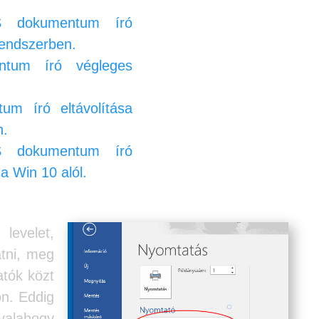
S dokumentum író
rendszerben.
tum író végleges
m író eltávolítása
n.
S dokumentum író
sa Win 10 alól.
levelet,
tni, meg
tók közt
n. Eddig
 valahogy