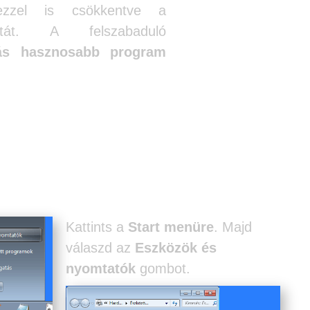
ezzel is csökkentve a
zatát. A felszabaduló
s hasznosabb program
okumentum író eltávolítása
erben.
Kattints a
Start menüre
. Majd
válaszd az
Eszközök és
nyomtatók
gombot.