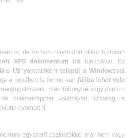
emet és
r valaha a számítógépeden
mmal?
em is, de ha van nyomtatód akkor biztosan
soft XPS dokumentum író
funkcióval. Ez
ális fájlnyomtatóként
települ a Windowssal
gy a nevében is benne van
fájlba lehet vele
 megfogalmazás, mert többnyire vagy papírra
 de mindenképpen valamilyen fizikailag is
ktunk nyomtatni.
llemzője,
umentum egyszerű eszközökkel már nem vagy