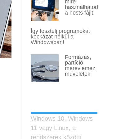
mire
használhatod
a hosts fájlt.
Így tesztelj programokat
kockázat nélkül a
Windowsban!
Formázás,
partíció,
merevlemez
.
műveletek
Legutóbbi
bejegyzések
Windows 10, Windows
11 vagy Linux, a
rendszerek közötti