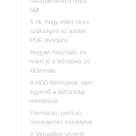
használhatod a hosts
fájlt.
5 ok, hogy miért nincs
szükséged az adobe
PDF olvsójára
Hogyan használd, és
miért jó a Windows 10
idővonala.
A HDD klónozása, nem
egyenlő a biztonsági
mentéssel
Formázás, partíció,
merevlemez műveletek
A VirtualBox vezérlő