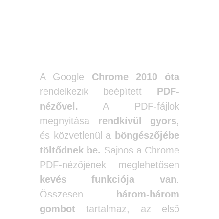
Google Chrome
A Google
Chrome 2010 óta
rendelkezik beépített
PDF-
nézővel.
A PDF-fájlok
megnyitása
rendkívül gyors
,
és közvetlenül a
böngészőjébe
töltődnek be.
Sajnos a Chrome
PDF-nézőjének meglehetősen
kevés funkciója van
.
Összesen
három-három
gombot
tartalmaz, az első