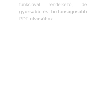
funkcióval rendelkező, de
gyorsabb és biztonságosabb
PDF
olvasóhoz.
BÖNGÉSZŐK,
AMELYEK PDF-
OLVASÓKÉNT
IS MŰKÖDNEK.