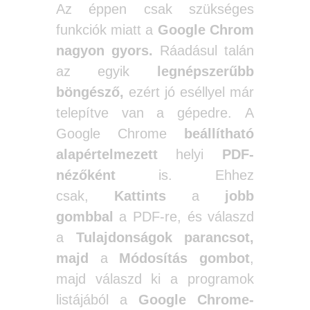
Az éppen csak szükséges
funkciók miatt a
Google Chrom
nagyon gyors.
Ráadásul talán
az egyik
legnépszerűbb
böngésző,
ezért jó eséllyel már
telepítve van a gépedre. A
Google Chrome
beállítható
alapértelmezett
helyi
PDF-
nézőként
is. Ehhez
csak,
Kattints
a
jobb
gombbal
a PDF-re, és válaszd
a
Tulajdonságok parancsot,
majd
a
Módosítás gombot
,
majd válaszd ki a programok
listájából a
Google Chrome-