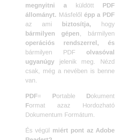
megnyitni a
küldött
PDF
állományt.
Másfelől
épp a PDF
az ami
biztosítja,
hogy
bármilyen gépen
, bármilyen
operációs rendszerrel,
és
bármilyen PDF
olvasóval
ugyanúgy
jelenik meg. Nézd
csak, még a nevében is benne
van.
PDF
=
P
ortable
D
okument
F
ormat azaz Hordozható
Dokumentum Formátum.
És végül
miért pont az Adobe
Readert?