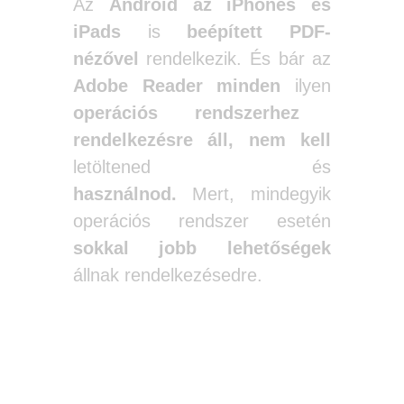
Az
Android az iPhones és
iPads
is
beépített PDF-
nézővel
rendelkezik. És bár az
Adobe Reader
minden
ilyen
operációs rendszerhez
rendelkezésre áll,
nem kell
letöltened és
használnod.
Mert, mindegyik
operációs rendszer esetén
sokkal jobb lehetőségek
állnak rendelkezésedre.
Alternatív PDF-olvasók Windows