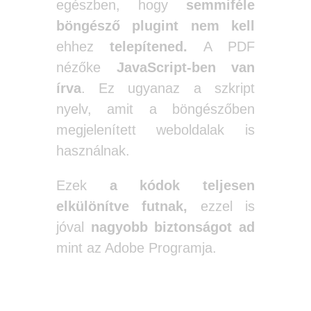
egészben, hogy
semmiféle
böngésző plugint nem kell
ehhez
telepítened.
A PDF
nézőke
JavaScript-ben van
írva
. Ez ugyanaz a szkript
nyelv, amit a böngészőben
megjelenített weboldalak is
használnak.
Ezek
a kódok teljesen
elkülönítve futnak,
ezzel is
jóval
nagyobb biztonságot
ad
mint az Adobe Programja.