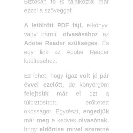
Biztosan te is találkoztál már
ezzel a szöveggel:
A letöltött PDF fájl,
e-könyv,
vagy bármi,
olvasásához
az
Adobe Reader szükséges
. És
egy link az Adobe Reader
letöltéséhez.
Ez lehet, hogy
igaz volt
jó
pár
évvel ezelőtt
, de könyörgöm
felejtsük már el
ezt a
túlbiztosított, erőltetett
okosságot. Egyrészt,
engedjük
már
meg
a kedves
olvasónak,
hogy
eldöntse
mivel szeretné