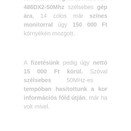
486DX2-50Mhz
szélsebes
gép
ára
, 14 colos már
színes
monitorral
úgy
150 000 Ft
környékén mozgott.
A
fizetésünk
pedig úgy
nettó
15 000 Ft körül.
Szóval
szélsebes
50MHz-es
tempóban hasítottunk
a
kor
információs főld útján
, már ha
volt mivel.