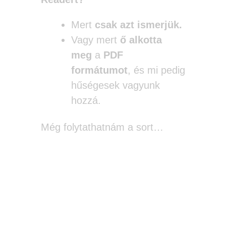
Mert
csak azt ismerjük.
Vagy mert
ő alkotta
meg
a
PDF
formátumot
, és mi pedig
hűségesek vagyunk
hozzá.
Még folytathatnám a sort…
Szóval akkor miért is?
Vagy inkább miért