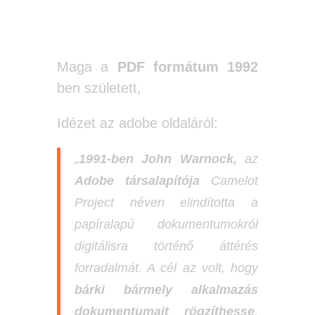
ne!
Maga a
PDF formátum 1992
ben született,
Idézet az adobe oldaláról:
„
1991-ben
John Warnock,
az
Adobe társalapítója
Camelot
Project néven elindította a
papíralapú dokumentumokról
digitálisra történő áttérés
forradalmát. A cél az volt, hogy
bárki bármely alkalmazás
dokumentumait rögzíthesse
,