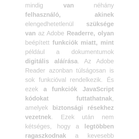
mindig
van
néhány
felhasználó,
akinek
elengedhetetlenül
szüksége
van
az Adobe
Readerre,
olyan
beépített
funkciók miatt,
mint
például a dokumentumok
digitális aláírása
. Az Adobe
Reader azonban túlságosan is
sok funkcióval rendelkezik. És
ezek
a funkciók JavaScript
kódokat futtathatnak
,
amelyek
biztonsági résekhez
vezetnek
. Ezek után nem
kétséges, hogy a
legtöbben
ragaszkodnak
a kevesebb