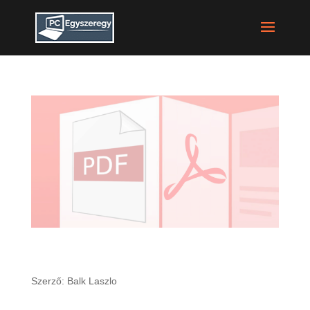
5 ok, hogy miért nincs szükséged az adobe PDF
olvsójára
Szerző:
Balk Laszlo