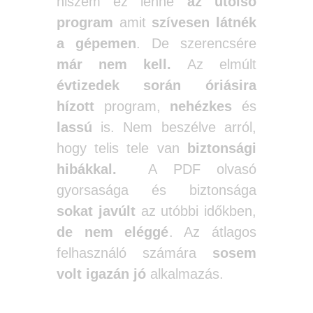
hiszem ez lenne
az utolsó
program
amit
szívesen látnék
a gépemen
. De szerencsére
már nem kell.
Az elmúlt
évtizedek során óriásira
hízott
program,
nehézkes
és
lassú
is. Nem beszélve arról,
hogy telis tele van
biztonsági
hibákkal.
A PDF olvasó
gyorsasága és biztonsága
sokat javúlt
az utóbbi időkben,
de nem eléggé
. Az átlagos
felhasználó számára
sosem
volt igazán jó
alkalmazás.