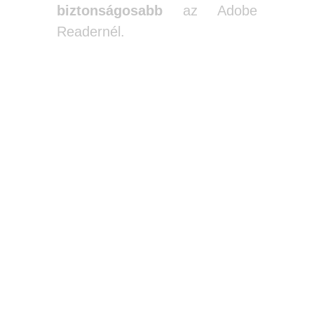
biztonságosabb
az Adobe
Readernél.
Mac, Linux, iOS és Android