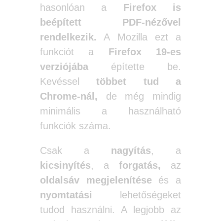
hasonlóan a
Firefox
is
beépített PDF-nézővel
rendelkezik.
A Mozilla ezt a
funkciót a
Firefox 19-es
verziójába
építette be.
Kevéssel
többet tud a
Chrome-nál,
de még mindig
minimális a használható
funkciók száma.
Csak a
nagyítás
, a
kicsinyítés
, a
forgatás,
az
oldalsáv megjelenítése
és a
nyomtatási
lehetőségeket
tudod használni. A legjobb az