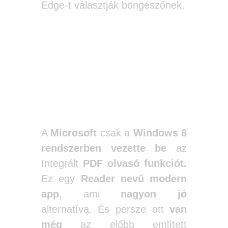
Edge-t választják böngészőnek.
A Windows
olvasója
A
Microsoft
csak a
Windows 8
rendszerben vezette be
az
Integrált
PDF olvasó funkciót.
Ez egy
Reader nevű modern
app
, ami
nagyon jó
alternatíva.
És persze ott
van
még
az előbb említett