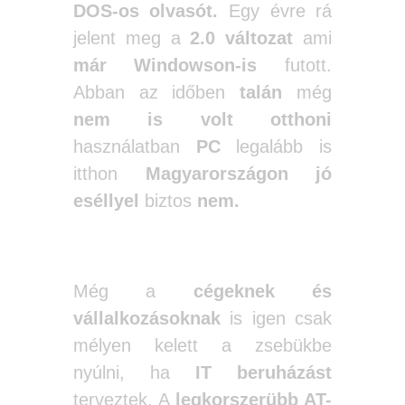
DOS-os olvasót.
Egy évre rá
jelent meg a
2.0 változat
ami
már Windowson-is
futott.
Abban az időben
talán
még
nem is volt otthoni
használatban
PC
legalább is
itthon
Magyarországon jó
eséllyel
biztos
nem.
Még a
cégeknek és
vállalkozásoknak
is igen csak
mélyen kelett a zsebükbe
nyúlni, ha
IT beruházást
terveztek. A
legkorszerübb AT-