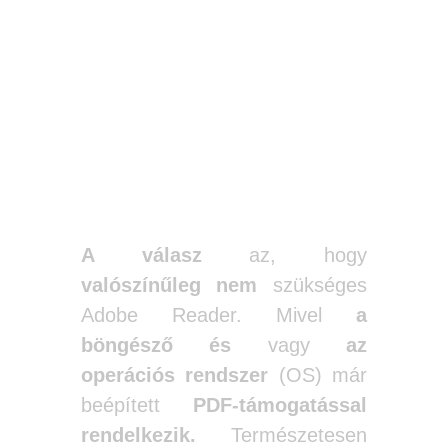
Szóval, szükség
van rá, vagy
sem?
A válasz
az, hogy
valószínűleg nem
szükséges
Adobe Reader. Mivel
a
böngésző
és
vagy
az
operációs rendszer
(OS) már
beépített
PDF-támogatással
rendelkezik.
Természetesen