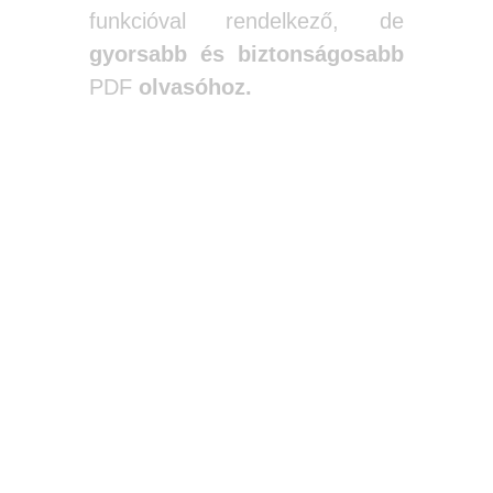
funkcióval rendelkező, de
gyorsabb és biztonságosabb
PDF
olvasóhoz.
BÖNGÉSZŐK,
AMELYEK PDF-
OLVASÓKÉNT
IS MŰKÖDNEK.