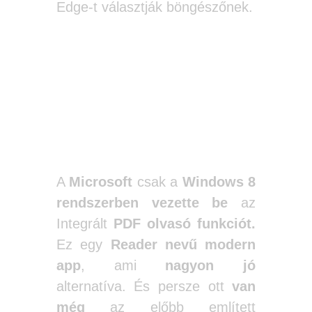
Edge-t választják böngészőnek.
A Windows
olvasója
A
Microsoft
csak a
Windows 8
rendszerben vezette be
az
Integrált
PDF olvasó funkciót.
Ez egy
Reader nevű modern
app
, ami
nagyon jó
alternatíva.
És persze ott
van
még
az előbb említett