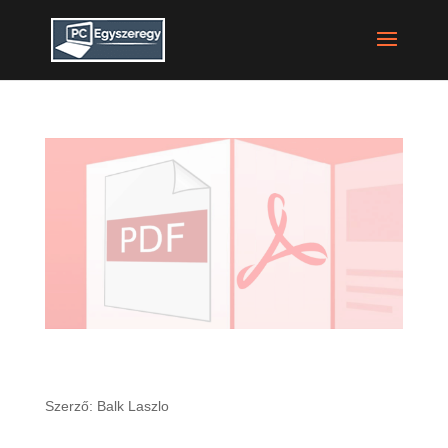
5 ok, hogy miért nincs szükséged az adobe PDF
olvsójára
Szerző:
Balk Laszlo