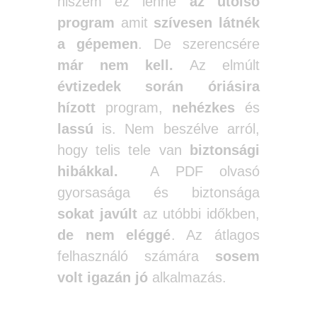
hiszem ez lenne
az utolsó
program
amit
szívesen látnék
a gépemen
. De szerencsére
már nem kell.
Az elmúlt
évtizedek során óriásira
hízott
program,
nehézkes
és
lassú
is. Nem beszélve arról,
hogy telis tele van
biztonsági
hibákkal.
A PDF olvasó
gyorsasága és biztonsága
sokat javúlt
az utóbbi időkben,
de nem eléggé
. Az átlagos
felhasználó számára
sosem
volt igazán jó
alkalmazás.