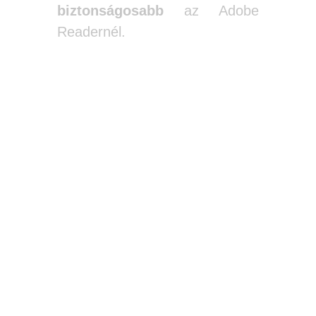
biztonságosabb
az Adobe
Readernél.
Mac, Linux, iOS és Android