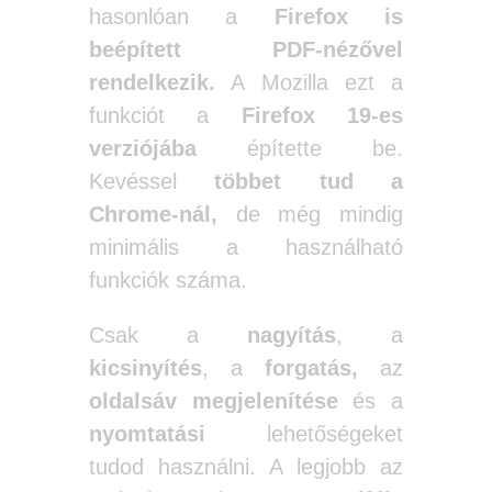
hasonlóan a
Firefox
is
beépített PDF-nézővel
rendelkezik.
A Mozilla ezt a
funkciót a
Firefox 19-es
verziójába
építette be.
Kevéssel
többet tud a
Chrome-nál,
de még mindig
minimális a használható
funkciók száma.
Csak a
nagyítás
, a
kicsinyítés
, a
forgatás,
az
oldalsáv megjelenítése
és a
nyomtatási
lehetőségeket
tudod használni. A legjobb az