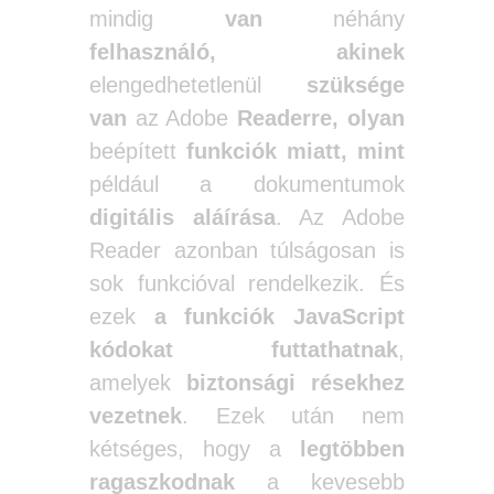
mindig
van
néhány
felhasználó,
akinek
elengedhetetlenül
szüksége
van
az Adobe
Readerre,
olyan
beépített
funkciók miatt,
mint
például a dokumentumok
digitális aláírása
. Az Adobe
Reader azonban túlságosan is
sok funkcióval rendelkezik. És
ezek
a funkciók JavaScript
kódokat futtathatnak
,
amelyek
biztonsági résekhez
vezetnek
. Ezek után nem
kétséges, hogy a
legtöbben
ragaszkodnak
a kevesebb