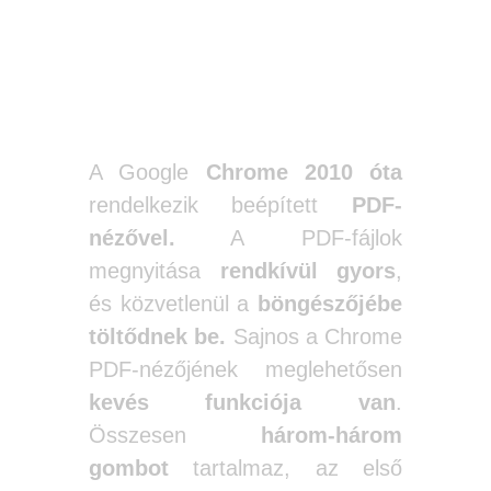
Google Chrome
A Google
Chrome 2010 óta
rendelkezik beépített
PDF-
nézővel.
A PDF-fájlok
megnyitása
rendkívül gyors
,
és közvetlenül a
böngészőjébe
töltődnek be.
Sajnos a Chrome
PDF-nézőjének meglehetősen
kevés funkciója van
.
Összesen
három-három
gombot
tartalmaz, az első