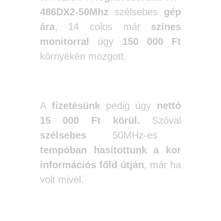
486DX2-50Mhz
szélsebes
gép
ára
, 14 colos már
színes
monitorral
úgy
150 000 Ft
környékén mozgott.
A
fizetésünk
pedig úgy
nettó
15 000 Ft körül.
Szóval
szélsebes
50MHz-es
tempóban hasítottunk
a
kor
információs főld útján
, már ha
volt mivel.