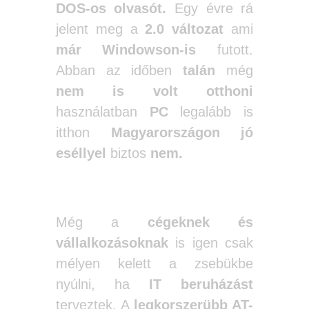
DOS-os olvasót.
Egy évre rá
jelent meg a
2.0 változat
ami
már Windowson-is
futott.
Abban az időben
talán
még
nem is volt otthoni
használatban
PC
legalább is
itthon
Magyarországon jó
eséllyel
biztos
nem.
Még a
cégeknek és
vállalkozásoknak
is igen csak
mélyen kelett a zsebükbe
nyúlni, ha
IT beruházást
terveztek. A
legkorszerübb AT-