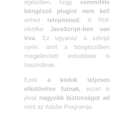
egészben, hogy
semmiféle
böngésző plugint nem kell
ehhez
telepítened.
A PDF
nézőke
JavaScript-ben van
írva
. Ez ugyanaz a szkript
nyelv, amit a böngészőben
megjelenített weboldalak is
használnak.
Ezek
a kódok teljesen
elkülönítve futnak,
ezzel is
jóval
nagyobb biztonságot
ad
mint az Adobe Programja.