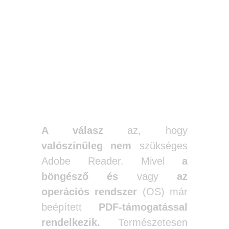
Szóval, szükség
van rá, vagy
sem?
A válasz
az, hogy
valószínűleg nem
szükséges
Adobe Reader. Mivel
a
böngésző
és
vagy
az
operációs rendszer
(OS) már
beépített
PDF-támogatással
rendelkezik.
Természetesen