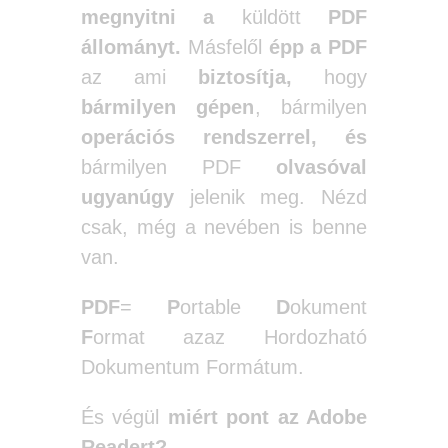
megnyitni a
küldött
PDF
állományt.
Másfelől
épp a PDF
az ami
biztosítja,
hogy
bármilyen gépen
, bármilyen
operációs rendszerrel,
és
bármilyen PDF
olvasóval
ugyanúgy
jelenik meg. Nézd
csak, még a nevében is benne
van.
PDF
=
P
ortable
D
okument
F
ormat azaz Hordozható
Dokumentum Formátum.
És végül
miért pont az Adobe
Readert?