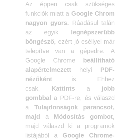
Az éppen csak szükséges
funkciók miatt a
Google Chrom
nagyon gyors.
Ráadásul talán
az egyik
legnépszerűbb
böngésző,
ezért jó eséllyel már
telepítve van a gépedre. A
Google Chrome
beállítható
alapértelmezett
helyi
PDF-
nézőként
is. Ehhez
csak,
Kattints
a
jobb
gombbal
a PDF-re, és válaszd
a
Tulajdonságok parancsot,
majd
a
Módosítás gombot
,
majd válaszd ki a programok
listájából a
Google Chrome-