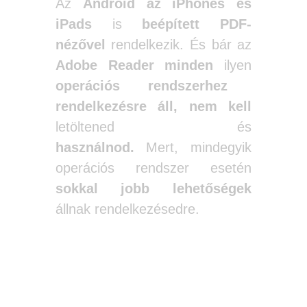
Az
Android az iPhones és
iPads
is
beépített PDF-
nézővel
rendelkezik. És bár az
Adobe Reader
minden
ilyen
operációs rendszerhez
rendelkezésre áll,
nem kell
letöltened és
használnod.
Mert, mindegyik
operációs rendszer esetén
sokkal jobb lehetőségek
állnak rendelkezésedre.
Alternatív PDF-olvasók Windows