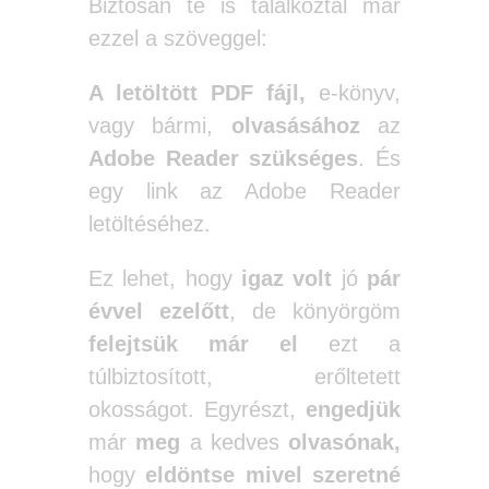
Biztosan te is találkoztál már
ezzel a szöveggel:
A letöltött PDF fájl,
e-könyv,
vagy bármi,
olvasásához
az
Adobe Reader szükséges
. És
egy link az Adobe Reader
letöltéséhez.
Ez lehet, hogy
igaz volt
jó
pár
évvel ezelőtt
, de könyörgöm
felejtsük már el
ezt a
túlbiztosított, erőltetett
okosságot. Egyrészt,
engedjük
már
meg
a kedves
olvasónak,
hogy
eldöntse
mivel szeretné