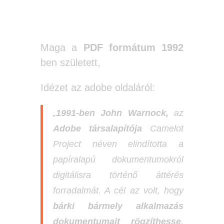
ne!
Maga a
PDF formátum 1992
ben született,
Idézet az adobe oldaláról:
„
1991-ben
John Warnock,
az
Adobe társalapítója
Camelot
Project néven elindította a
papíralapú dokumentumokról
digitálisra történő áttérés
forradalmát. A cél az volt, hogy
bárki bármely alkalmazás
dokumentumait rögzíthesse
,