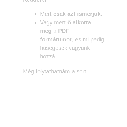
Mert
csak azt ismerjük.
Vagy mert
ő alkotta
meg
a
PDF
formátumot
, és mi pedig
hűségesek vagyunk
hozzá.
Még folytathatnám a sort…
Szóval akkor miért is?
Vagy inkább miért