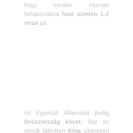
hogy minden internet
felhasználóra
havi szinten 1-2
vírus
jut.
Az USA-ban a
legmagasabb a
vírus támadás
kockázata.
Az Egyesült Államokat pedig
Oroszország követ.
Bár az
elmúlt félévben
Kína
sikeresen