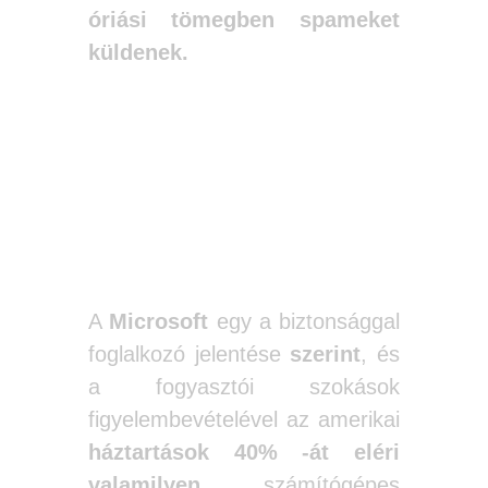
óriási tömegben spameket
küldenek.
A háztartások
40%-a érintett
A
Microsoft
egy a biztonsággal
foglalkozó jelentése
szerint
, és
a fogyasztói szokások
figyelembevételével az amerikai
háztartások 40% -át eléri
valamilyen
számítógépes