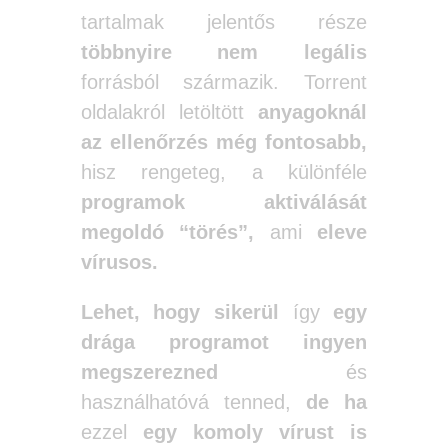
tartalmak jelentős része
többnyire nem legális
forrásból származik. Torrent
oldalakról letöltött
anyagoknál
az ellenőrzés még fontosabb,
hisz rengeteg, a különféle
programok aktiválását
megoldó “törés”,
ami
eleve
vírusos.
Lehet, hogy sikerül
így
egy
drága programot ingyen
megszerezned
és
használhatóvá tenned,
de ha
ezzel
egy komoly vírust is