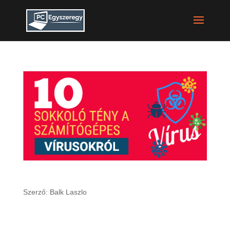
10 sokkoló tény a számítógépes vírusokról
Szerző:
Balk Laszlo