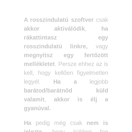
tud fertőzni.
A rosszindulatú szoftver
csak
akkor aktiválódik
,
ha
rákattintasz egy
rosszindulatú linkre,
vagy
megnyitsz
egy fertőzött
mellékletet
. Persze ehhez az is
kell, hogy kellően figyelmetlen
legyél.
Ha a
legjobb
barátod/barátnőd küld
valamit
,
akkor is élj a
gyanúval.
Ha
pedig még csak
nem is
jelezte,
hogy küldeni fog