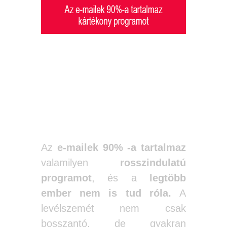
Az e-mailek 90%-
a rosszindulatú
programot
tartalmaz
Az
e-mailek 90% -a tartalmaz
valamilyen
rosszindulatú
programot
, és a
legtöbb
ember nem is tud róla.
A
levélszemét nem csak
bosszantó, de gyakran