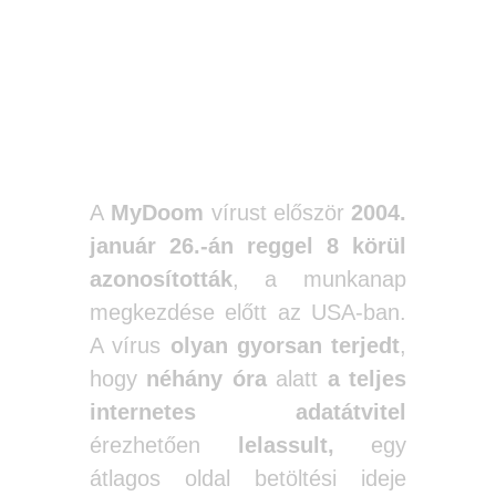
2004-ben a
MyDoom volt a
leggyorsabban
elterjedt vírus.
A
MyDoom
vírust először
2004.
január 26.-án reggel 8
körül
azonosították
, a munkanap
megkezdése előtt az USA-ban.
A vírus
olyan gyorsan terjedt
,
hogy
néhány óra
alatt
a teljes
internetes adatátvitel
érezhetően
lelassult,
egy
átlagos oldal betöltési ideje