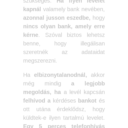
szükséges.
Ha ilyen levelet
kapnál
valamely bank nevében,
azonnal jusson eszedbe,
hogy
nincs olyan bank,
amely erre
kérne
. Szóval biztos lehetsz
benne, hogy illegálisan
szeretnék az adataidat
megszerezni.
Ha
elbizonytalanodnál,
akkor
még mindig
a legjobb
megoldás,
ha
a levél kapcsán
felhívod a
kérdéses
bankot
és
ott utána érdeklődsz, hogy
küldtek-e ilyen tartalmú levelet.
Egy 5
perces telefonhívás