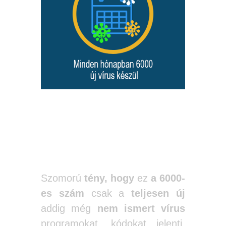
Minden
hónapban 6000
új vírus készül
Szomorú
tény, hogy
ez
a 6000-
es szám
csak a
teljesen új
addig még
nem ismert vírus
programokat, kódokat jelenti.