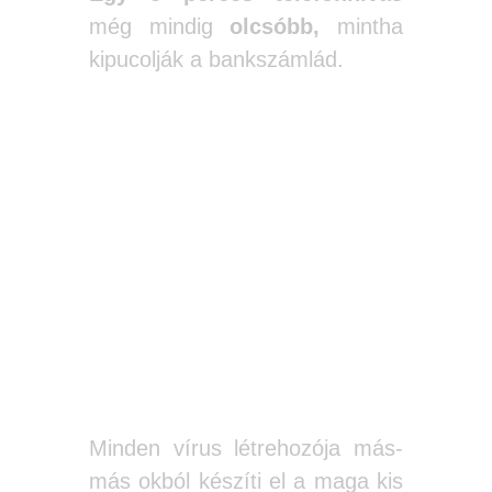
még mindig
olcsóbb,
mintha
kipucolják a bankszámlád.
A vírus írók
gyakran olyan
gyerekek, akik a
programozási
tudásukkal
kísérleteznek
Minden vírus létrehozója más-
más okból készíti el a maga kis