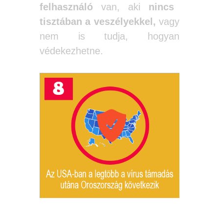
felhasználó
van, aki
nincs
tisztában a veszélyekkel,
vagy
nem is tudja, hogyan
védekezhetne.