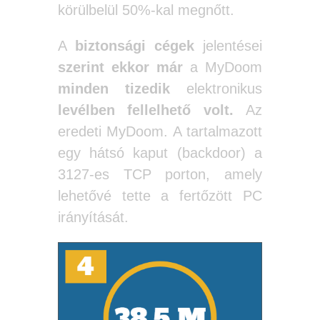
körülbelül 50%-kal megnőtt.
A
biztonsági cégek
jelentései
szerint
ekkor
már
a MyDoom
minden tizedik
elektronikus
levélben fellelhető volt.
Az
eredeti MyDoom. A tartalmazott
egy hátsó kaput (backdoor) a
3127-es TCP porton, amely
lehetővé tette a fertőzött PC
irányítását.