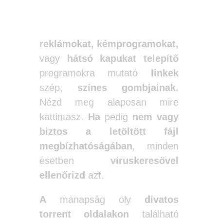
Ne dőlj be a
látványos, de
reklámokat, kémprogramokat,
vagy
hátsó kapukat telepítő
programokra mutató
linkek
szép,
színes gombjainak.
Nézd meg alaposan mire
kattintasz.
Ha
pedig
nem vagy
biztos a letöltött fájl
megbízhatóságában
, minden
esetben
víruskeresővel
ellenőrizd
azt.
A
manapság oly
divatos
torrent oldalakon
található