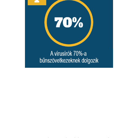
A vírusírók 70% -
a szerződéses
alapon dolgozik,
bűnszervezetek
részére.