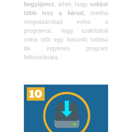
begyűjtesz
, lehet, hogy
sokkal
több lesz a károd,
mintha
megvásároltad volna a
programot. Vagy szakítottál
volna időt egy hasonló tudású
de ingyenes program
felkutatására.