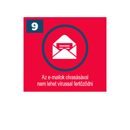
Az e-mailek
olvasásával a
számítógép nem