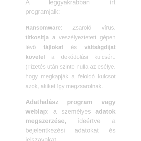
A leggyakrabban írt
programjaik:
Ransomware
: Zsaroló vírus,
titkosítja a
veszélyeztetett gépen
lévő
fájlokat
és
váltságdíjat
követel
a dekódolási kulcsért.
(Fizetés után szinte nulla az esélye,
hogy megkapják a feloldó kulcsot
azok, akiket így megzsarolnak.
Adathalász program vagy
weblap
: a személyes
adatok
megszerzése,
ideértve a
bejelentkezési adatokat és
jelszavakat,